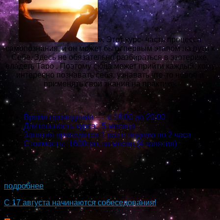
». Этот курс- часть процесса
самопознания, и он может быть первым этапом на пути к
Себе. Здесь не обязательно разбираться в эзотерике,
владеть Таро . Поэтому сюда может прийти каждый, кому
интересно познавать себя, узнавать что-то новое и
применять свои знания на практике.
Время проведения — с 18:00 до 20:00
Длительность курса: 5 месяца.
Занятия проводятся 1 раз в неделю по 2 часа
Стоимость: 1600грн. за месяц (4 занятия)
...
подробнее
С 17 августа начинаются собеседования!