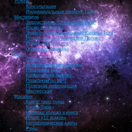
Услуги
Консультации
Индивидуальные занятия,Таро
Мистериум
Зороастризм. “Огненные Миры”
Космоэнергетика
Энерго-Информационные Каналы Тота
Иггдрасиль — Рунические Потоки
Рейки – Иггдрасиль
Огненные Драконы
Блог
Статьи
Астрологические заметки
Практикум таро
Кармический анализ
Практикум по МРТ
Полезная информация
Мастерская
Магазин
Книги: таро, руны
Карты Таро
Наборы: колода и книга
Плато «12 домов»
Метафорические карты
Руны