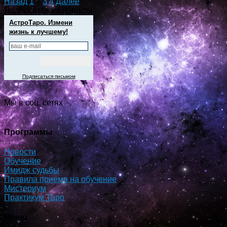
Назад
1
2
3
4
Далее
Подписатся на новости
АстроТаро. Измени
жизнь к лучшему!
Подписаться письмом
Мы в соц. сетях
Программы
Новости
Обучение
Имидж судьбы
Правила приема на обучение
Мистериум
Практикум Таро
Меню