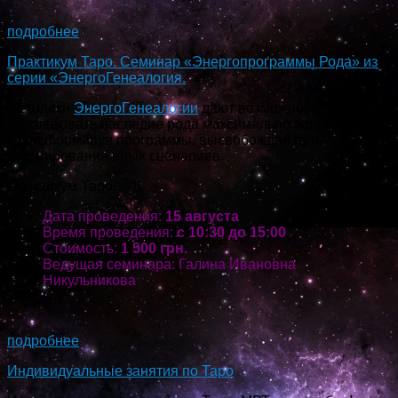
...
подробнее
Практикум Таро. Семинар «Энергопрограммы Рода» из
серии «ЭнергоГенеалогия.
Методики
ЭнергоГенеалогии
дают возможность
использовать наследие рода максимально эффективно,
трансформируя программы, высвобождая путь
формирования иных сценариев.
Практикум Таро.
Дата проведения:
15 августа
Время проведения:
с 10:30 до 15:00
Стоимость:
1 500 грн.
Ведущая семинара: Галина Ивановна
Никульникова
...
подробнее
Индивидуальные занятия по Таро