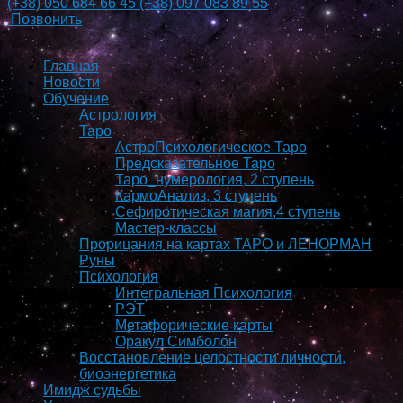
(+38)
050 684 66 45
(+38)
097 083 89 55
Позвонить
Главная
Новости
Обучение
Астрология
Таро
АстроПсихологическое Таро
Предсказательное Таро
Таро_нумерология, 2 ступень
КармоAнализ, 3 ступень
Сефиротическая магия,4 ступень
Мастер-классы
Прорицания на картах ТАРО и ЛЕНОРМАН
Руны
Психология
Интегральная Психология
РЭТ
Метафорические карты
Оракул Симболон
Восстановление целостности личности,
биоэнергетика
Имидж судьбы