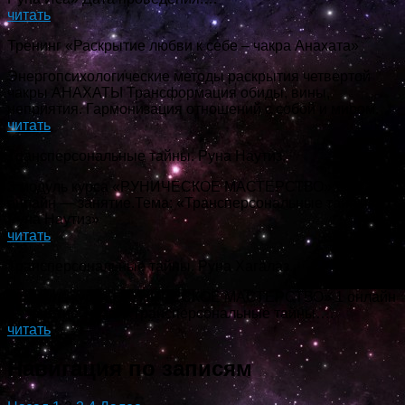
читать
Тренинг «Раскрытие любви к себе – чакра Анахата»
Энергопсихологические методы раскрытия четвертой
чакры АНАХАТЫ Трансформация обиды, вины,
неприятия. Гармонизация отношений с собой и миром.
читать
Трансперсональные тайны. Руна Наутиз.
3 модуль курса «РУНИЧЕСКОЕ МАСТЕРСТВО» 2-ое
онлайн — занятие.Тема: «Трансперсональные тайны.
Руна Наутиз»
читать
Трансперсональные тайны. Руна Хагалаз.
3 модуль курса «РУНИЧЕСКОЕ МАСТЕРСТВО» 1 онлайн
— занятие.Тема: «Трансперсональные тайны….
читать
Навигация по записям