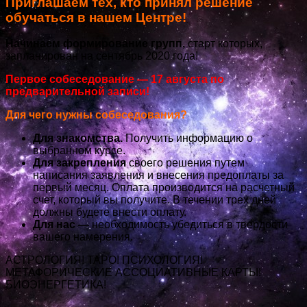
Приглашаем тех, кто принял решение
обучаться в нашем Центре!
Начинаем формирование групп,
старт которых,
запланирован на сентябрь 2020 года!
Первое собеседование — 17 августа по
предварительной записи!
Для чего нужны собеседования?
Для знакомства.
Получить информацию о
выбранном курсе.
Для закрепления
своего решения путем
написания заявления и внесения предоплаты за
первый месяц. Оплата производится на расчетный
счет, который вы получите. В течении трех дней
должны будете внести оплату.
Для нас —
необходимость убедиться в твердости
вашего намерения.
АСТРОЛОГИЯ! ТАРО! ПСИХОЛОГИЯ!
МЕТАФОРИЧЕСКИЕ АССОЦИАТИВНЫЕ КАРТЫ!
БИОЭНЕРГЕТИКА!