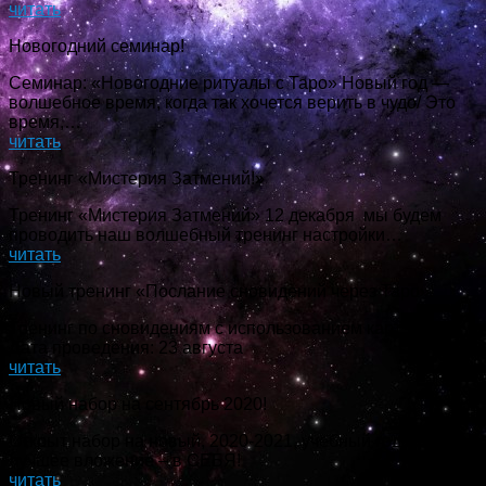
читать
Новогодний семинар!
Семинар: «Новогодние ритуалы с Таро» Новый год —
волшебное время, когда так хочется верить в чудо/ Это
время,…
читать
Тренинг «Мистерия Затмений!»
Тренинг «Мистерия Затмений» 12 декабря мы будем
проводить наш волшебный тренинг настройки…
читать
Новый тренинг «Послание сновидений через Таро»!
Тренинг по сновидениям с использованием карт Таро.
Дата проведения: 23 августа
читать
Новый набор на сентябрь 2020!
Открыт набор на новый, 2020-2021, учебный год! Самое
лучшее вложение – в СЕБЯ!
читать