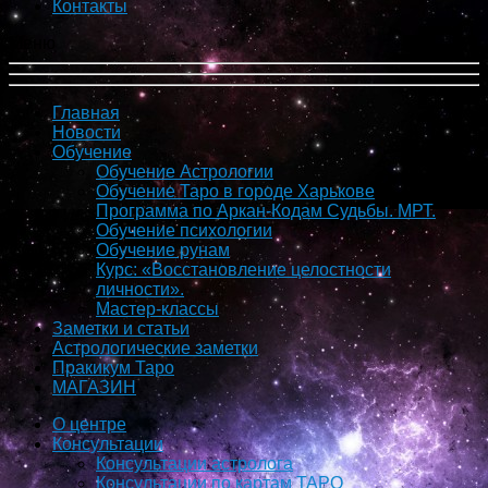
Контакты
Меню
Главная
Новости
Обучение
Обучение Астрологии
Обучение Таро в городе Харькове
Программа по Аркан-Кодам Судьбы. МРТ.
Обучение психологии
Обучение рунам
Курс: «Восстановление целостности
личности».
Мастер-классы
Заметки и статьи
Астрологические заметки
Пракикум Таро
МАГАЗИН
О центре
Консультации
Консультации астролога
Консультации по картам ТАРО