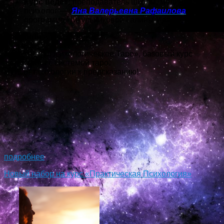
Курс ведет:
преподаватель школы, медицинский
психолог —
Яна Валерьевна Рафаилова
(по
программе Никульниковой Галины Ивановны)
Онлайн!
Курс «АстроПсихологическое Таро», базовый курс
знакомства с системой таро.
Путь от психологии к предсказанию!
...
подробнее
Новый набор на курс «Практическая Психология»