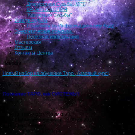
Диагностика Судьбы. МРТ
КРОУНОСКОПИЯ
“Коррекция Судьбы”
Имидж судьбы
Практикум по Информационному Коду
Энергетические практики.
Полезная информация
Мастерская
Отзывы
Контакты Центра
Новости
Новый набор на обучение Таро , базовый курс!
Курс таро!
Познание ТАРО, как СИСТЕМЫ!
Длительность: 40 лекций
Время проведения: с 18.00 до 20.00
День: вторник
Стоимость: 1 600 грн.