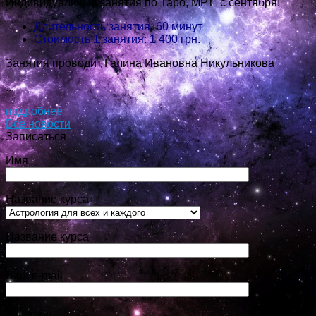
Индивидуальные занятия по Таро, МРТ с сентября!
Длительность занятия: 60 минут
Стоимость 1 занятия: 1 400 грн.
Занятия проводит Галина Ивановна Никульникова
...
подробнее
Все новости
Записаться
Имя
Название курса
Название курса
Ваш e-mail
Телефон