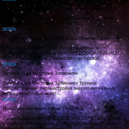
29 мая-спец курс «Психологическое взросление»
Драйв — интенсив! На курс приглашаем и тех, кому
интересны методы экспресс помощи,…
читать
СТАРТ!»Мистерия Таро. Предсказательное Таро»
Курс: «МИСТЕРИЯ ПУТИ. Предсказательное
Таро» открывает дверь в МИР ПРЕДСКАЗАТЕЛЬНОГО
ТАРО! Направлен на знакомство с авторской…
читать
Тренинг «Три Мистерии Затмения»
Тренинг «Три Мистерии Затмения» Тренинг,
способствующий перенастройки энергетики на иные
вибрации, которые несет…
читать
Трансперсональные тайны. Руна Иса.
3 модуль курса «РУНИЧЕСКОЕ МАСТЕРСТВО» Третье
онлайн — занятие.Тема: «Трансперсональные тайны.
Руна Иса» Дата проведения:…