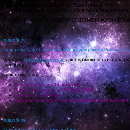
течении трех дней должны будете внести оплату.
Для нас —
необходимость убедиться в твердости ва
АСТРОЛОГИЯ! ТАРО! ПСИХОЛОГИЯ! МЕТАФОРИЧЕСКИ
...
подробнее
Практикум Таро. Семинар «Энергопрограммы Рода» из се
Методики
ЭнергоГенеалогии
дают возможность использов
сценариев.
Практикум Таро.
Дата проведения:
15 августа
Время проведения:
с 10:30 до 15:00
Стоимость:
1 500 грн.
Ведущая семинара: Галина Ивановна Никульникова
...
подробнее
Индивидуальные занятия по Таро