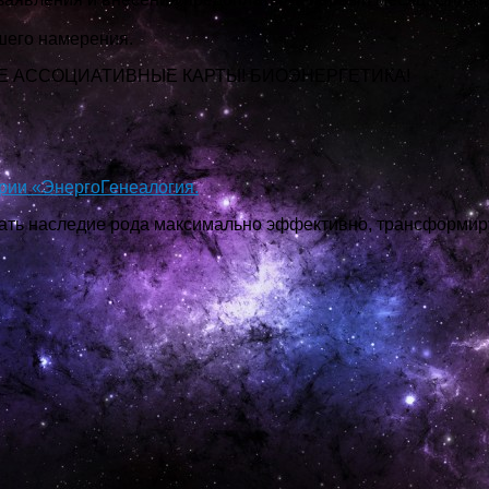
шего намерения.
Е АССОЦИАТИВНЫЕ КАРТЫ! БИОЭНЕРГЕТИКА!
рии «ЭнергоГенеалогия.
ать наследие рода максимально эффективно, трансформи