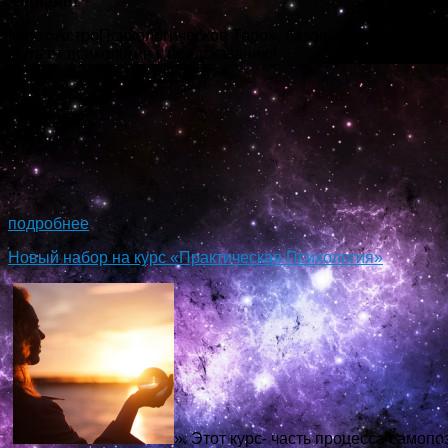
Онлайн!
Курс «АстроПсихологическое Таро», базовый курс знакомс
Путь от психологии к предсказанию!
...
подробнее
Новый набор на курс «Практическая Психология»
». Этот курс- часть процесса самопо