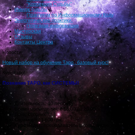
“Коррекция Судьбы”
Имидж судьбы
Практикум по Информационному Коду
Энергетические практики.
Полезная информация
Мастерская
Отзывы
Контакты Центра
Новости
Новый набор на обучение Таро , базовый курс!
Курс таро!
Познание ТАРО, как СИСТЕМЫ!
Длительность: 40 лекций
Время проведения: с 18.00 до 20.00
День: вторник
Стоимость: 1 600 грн.
Курс ведет:
преподаватель школы, медицинский пс