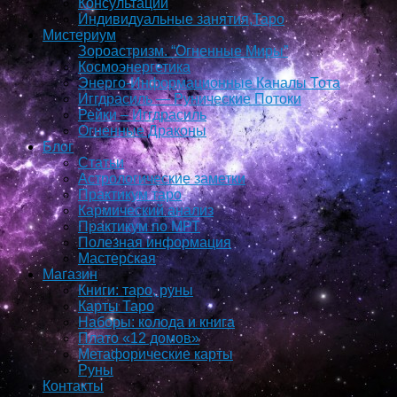
Консультации
Индивидуальные занятия,Таро
Мистериум
Зороастризм. “Огненные Миры”
Космоэнергетика
Энерго-Информационные Каналы Тота
Иггдрасиль — Рунические Потоки
Рейки – Иггдрасиль
Огненные Драконы
Блог
Статьи
Астрологические заметки
Практикум таро
Кармический анализ
Практикум по МРТ
Полезная информация
Мастерская
Магазин
Книги: таро, руны
Карты Таро
Наборы: колода и книга
Плато «12 домов»
Метафорические карты
Руны
Контакты