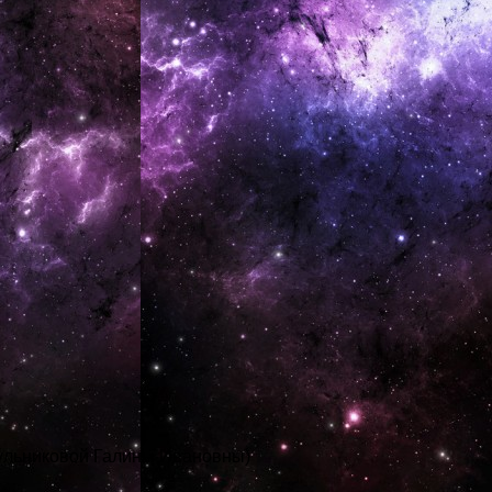
ульниковой Галины Ивановны)