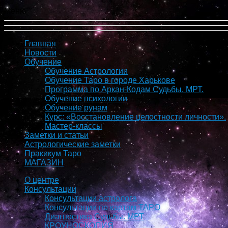
Меню
Главная
Новости
Обучение
Обучение Астрологии
Обучение Таро в городе Харькове
Программа по Аркан-Кодам Судьбы. МРТ.
Обучение психологии
Обучение рунам
Курс: «Восстановление целостности личности».
Мастер-классы
Заметки и статьи
Астрологические заметки
Пракикум Таро
МАГАЗИН
О центре
Консультации
Консультации астролога
Консультации по картам ТАРО
Диагностика Судьбы. МРТ
КРОУНОСКОПИЯ