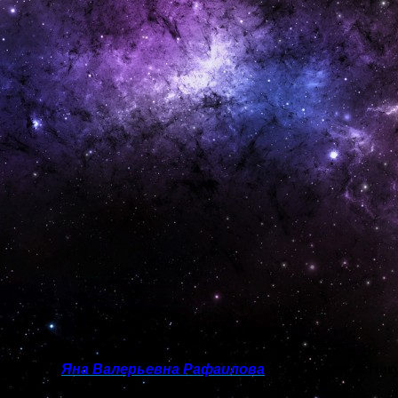
ихолог —
Яна Валерьевна Рафаилова
(по программе Ник