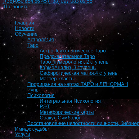
(+38)
050 684 66 45
(+38)
097 083 89 55
Позвонить
Главная
Новости
Обучение
Астрология
Таро
АстроПсихологическое Таро
Предсказательное Таро
Таро_нумерология, 2 ступень
КармоAнализ, 3 ступень
Сефиротическая магия,4 ступень
Мастер-классы
Прорицания на картах ТАРО и ЛЕНОРМАН
Руны
Психология
Интегральная Психология
РЭТ
Метафорические карты
Оракул Симболон
Восстановление целостности личности, биоэнер
Имидж судьбы
Услуги