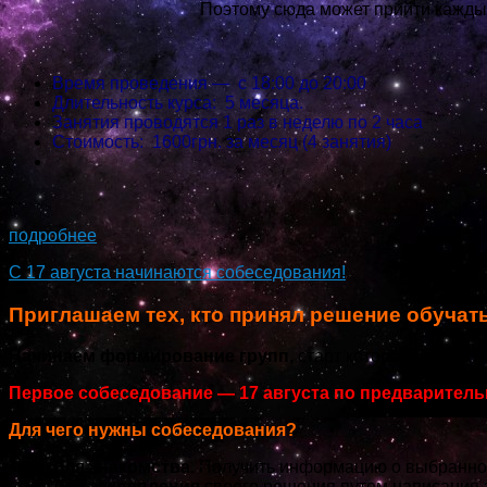
Поэтому сюда может прийти каждый,
Время проведения — с 18:00 до 20:00
Длительность курса: 5 месяца.
Занятия проводятся 1 раз в неделю по 2 часа
Стоимость: 1600грн. за месяц (4 занятия)
...
подробнее
С 17 августа начинаются собеседования!
Приглашаем тех, кто принял решение обучат
Начинаем формирование групп,
старт которых, заплани
Первое собеседование — 17 августа по предваритель
Для чего нужны собеседования?
Для знакомства.
Получить информацию о выбранном
Для закрепления
своего решения путем написания з