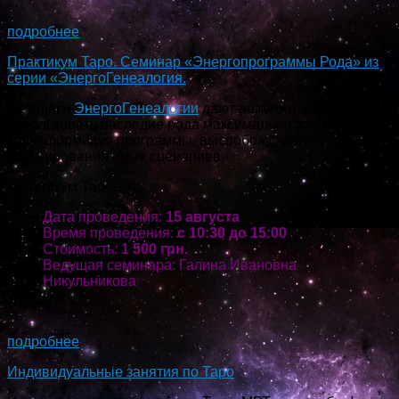
...
подробнее
Практикум Таро. Семинар «Энергопрограммы Рода» из
серии «ЭнергоГенеалогия.
Методики
ЭнергоГенеалогии
дают возможность
использовать наследие рода максимально эффективно,
трансформируя программы, высвобождая путь
формирования иных сценариев.
Практикум Таро.
Дата проведения:
15 августа
Время проведения:
с 10:30 до 15:00
Стоимость:
1 500 грн.
Ведущая семинара: Галина Ивановна
Никульникова
...
подробнее
Индивидуальные занятия по Таро