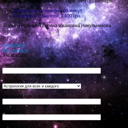
Индивидуальные занятия по Таро, МРТ с сентября!
Длительность занятия: 60 минут
Стоимость 1 занятия: 1 400 грн.
Занятия проводит Галина Ивановна Никульникова
...
подробнее
Все новости
Записаться
Имя
Название курса
Название курса
Ваш e-mail
Телефон