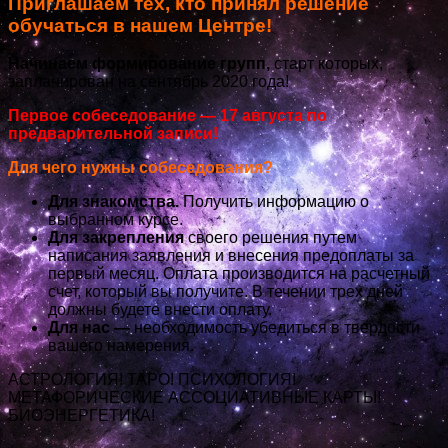
Приглашаем тех, кто принял решение
обучаться в нашем Центре!
Начинаем формирование групп,
старт которых,
запланирован на сентябрь 2020 года!
Первое собеседование — 17 августа по
предварительной записи!
Для чего нужны собеседования?
Для знакомства.
Получить информацию о
выбранном курсе.
Для закрепления
своего решения путем
написания заявления и внесения предоплаты за
первый месяц. Оплата производится на расчетный
счет, который вы получите. В течении трех дней
должны будете внести оплату.
Для нас —
необходимость убедиться в твердости
вашего намерения.
АСТРОЛОГИЯ! ТАРО! ПСИХОЛОГИЯ!
МЕТАФОРИЧЕСКИЕ АССОЦИАТИВНЫЕ КАРТЫ!
БИОЭНЕРГЕТИКА!