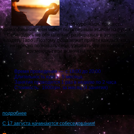
». Этот курс- часть процесса
самопознания, и он может быть первым этапом на пути к
Себе. Здесь не обязательно разбираться в эзотерике,
владеть Таро . Поэтому сюда может прийти каждый, кому
интересно познавать себя, узнавать что-то новое и
применять свои знания на практике.
Время проведения — с 18:00 до 20:00
Длительность курса: 5 месяца.
Занятия проводятся 1 раз в неделю по 2 часа
Стоимость: 1600грн. за месяц (4 занятия)
...
подробнее
С 17 августа начинаются собеседования!