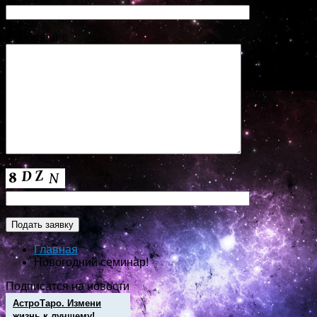
Сообщение
Главная
Новогодний семинар!
Подписатся на новости
АстроТаро. Измени
жизнь к лучшему!