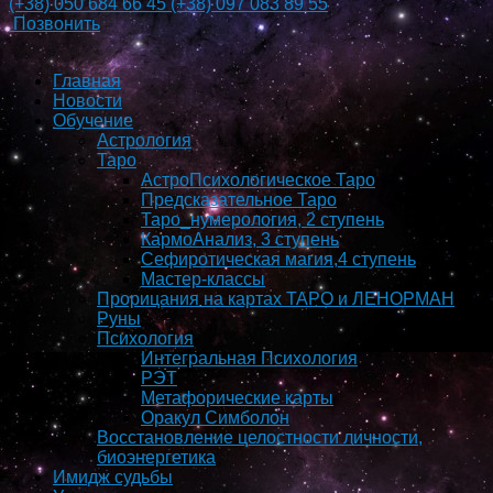
(+38)
050 684 66 45
(+38)
097 083 89 55
Позвонить
Главная
Новости
Обучение
Астрология
Таро
АстроПсихологическое Таро
Предсказательное Таро
Таро_нумерология, 2 ступень
КармоAнализ, 3 ступень
Сефиротическая магия,4 ступень
Мастер-классы
Прорицания на картах ТАРО и ЛЕНОРМАН
Руны
Психология
Интегральная Психология
РЭТ
Метафорические карты
Оракул Симболон
Восстановление целостности личности,
биоэнергетика
Имидж судьбы