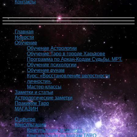
Контакты
Меню
Главная
Новости
Обучение
Обучение Астрологии
Обучение Таро в городе Харькове
Программа по Аркан-Кодам Судьбы. МРТ.
Обучение психологии
Обучение рунам
Курс: «Восстановление целостности
личности».
Мастер-классы
Заметки и статьи
Астрологические заметки
Пракикум Таро
МАГАЗИН
О центре
Консультации
Консультации астролога
Консультации по картам ТАРО