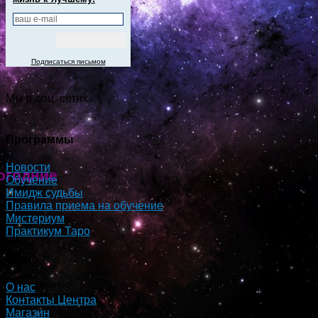
Подписаться письмом
Мы в соц. сетях
Программы
Новости
огодние
Обучение
Имидж судьбы
Правила приема на обучение
Мистериум
Практикум Таро
Меню
я, когда можно
О нас
же, поучаствовать в
Контакты Центра
Магазин