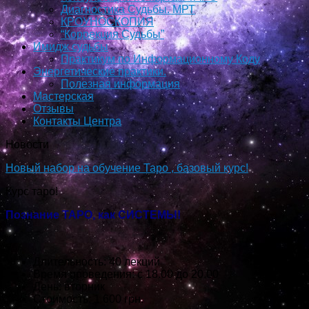
Диагностика Судьбы. МРТ
КРОУНОСКОПИЯ
“Коррекция Судьбы”
Имидж судьбы
Практикум по Информационному Коду
Энергетические практики.
Полезная информация
Мастерская
Отзывы
Контакты Центра
Новости
Новый набор на обучение Таро , базовый курс!
Курс таро!
Познание ТАРО, как СИСТЕМЫ!
Длительность: 40 лекций
Время проведения: с 18.00 до 20.00
День: вторник
Стоимость: 1 600 грн.