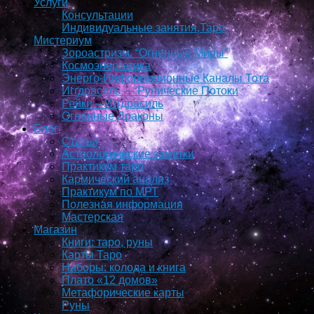
Услуги
Консультации
Индивидуальные занятия,Таро
Мистериум
Зороастризм. “Огненные Миры”
Космоэнергетика
Энерго-Информационные Каналы Тота
Иггдрасиль — Рунические Потоки
Рейки – Иггдрасиль
Огненные Драконы
Блог
Статьи
Астрологические заметки
Практикум таро
Кармический анализ
Практикум по МРТ
Полезная информация
Мастерская
Магазин
Книги: таро, руны
Карты Таро
Наборы: колода и книга
Плато «12 домов»
Метафорические карты
Руны