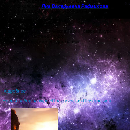
Курс ведет:
преподаватель школы, медицинский
психолог —
Яна Валерьевна Рафаилова
(по
программе Никульниковой Галины Ивановны)
Онлайн!
Курс «АстроПсихологическое Таро», базовый курс
знакомства с системой таро.
Путь от психологии к предсказанию!
...
подробнее
Новый набор на курс «Практическая Психология»