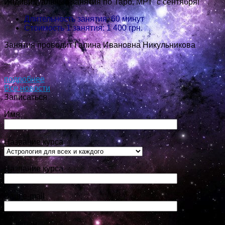
Индивидуальные занятия по Таро, МРТ с сентября!
Длительность занятия: 60 минут
Стоимость 1 занятия: 1 400 грн.
Занятия проводит Галина Ивановна Никульникова
...
подробнее
Все новости
Записаться
Имя
Название курса
Название курса
Ваш e-mail
Телефон