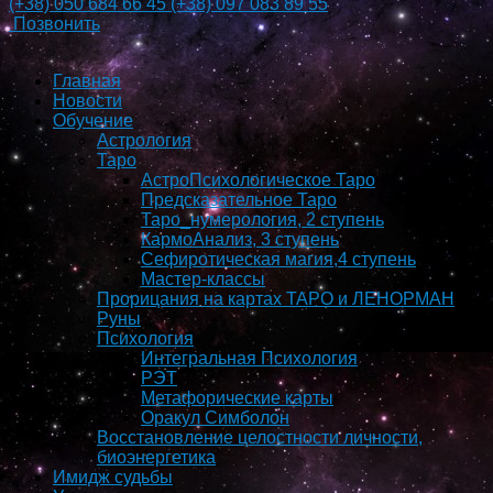
(+38)
050 684 66 45
(+38)
097 083 89 55
Позвонить
Главная
Новости
Обучение
Астрология
Таро
АстроПсихологическое Таро
Предсказательное Таро
Таро_нумерология, 2 ступень
КармоAнализ, 3 ступень
Сефиротическая магия,4 ступень
Мастер-классы
Прорицания на картах ТАРО и ЛЕНОРМАН
Руны
Психология
Интегральная Психология
РЭТ
Метафорические карты
Оракул Симболон
Восстановление целостности личности,
биоэнергетика
Имидж судьбы