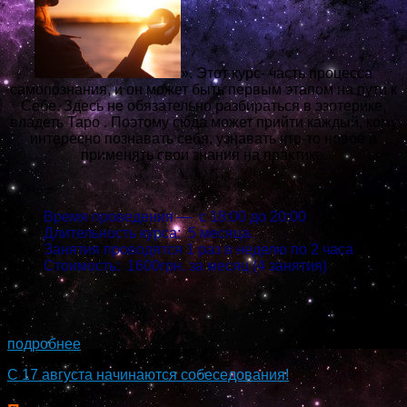
». Этот курс- часть процесса
самопознания, и он может быть первым этапом на пути к
Себе. Здесь не обязательно разбираться в эзотерике,
владеть Таро . Поэтому сюда может прийти каждый, кому
интересно познавать себя, узнавать что-то новое и
применять свои знания на практике.
Время проведения — с 18:00 до 20:00
Длительность курса: 5 месяца.
Занятия проводятся 1 раз в неделю по 2 часа
Стоимость: 1600грн. за месяц (4 занятия)
...
подробнее
С 17 августа начинаются собеседования!