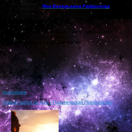
Курс ведет:
преподаватель школы, медицинский
психолог —
Яна Валерьевна Рафаилова
(по
программе Никульниковой Галины Ивановны)
Онлайн!
Курс «АстроПсихологическое Таро», базовый курс
знакомства с системой таро.
Путь от психологии к предсказанию!
...
подробнее
Новый набор на курс «Практическая Психология»