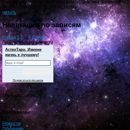
Коррекционный тренинг из серии: «Практика Затмений».
ТЕМА: «МИСТЕРИЯ ЗАТМЕНИЯ»
читать
Навигация по записям
Назад
1
2
3
4
Далее
Подписатся на новости
АстроТаро. Измени
жизнь к лучшему!
Подписаться письмом
Мы в соц. сетях
Программы
Новости
Обучение