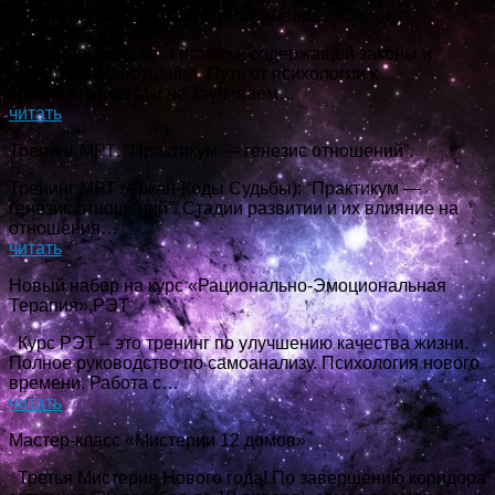
Новый набор! Обучение Таро, январь 2020 год.
Изучение Таро, как системы, содержащей законы и
принципы Мироздания. Путь от психологии к
предсказанию! Мы не заучиваем…
читать
Тренинг МРТ: “Практикум — генезис отношений”.
Тренинг МРТ (Аркан-Коды Судьбы): “Практикум —
генезис отношений”. Стадии развитии и их влияние на
отношения…
читать
Новый набор на курс «Рационально-Эмоциональная
Терапия»,РЭТ
Курс РЭТ – это тренинг по улучшению качества жизни.
Полное руководство по самоанализу. Психология нового
времени. Работа с…
читать
Мастер-класс «Мистерии 12 домов»
Третья Мистерия Нового года! По завершению коридора