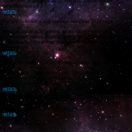
затмения (26 декабря до 10 января), самое время
запустить новый…
читать
Мастер — класс «Эрцгамма — матрица 2020 года»
Каждый год вносит в нашу жизнь свои коррективы.
Происходит смена энергий, которая заставляет
перестраиваться и подстраиваться. Новый год всегда
ожидается с…
читать
Набор на февраль! Курс «Предсказательное Таро»
Спец — курс: «Мистерия Таро. Предсказательное Таро»
Открой мир Предсказательного Таро! 2 ступень Школы
Профессионального Таро…
читать
Мастер — класс «НИТИ СУДЬБЫ»
Мастер — класс «НИТИ СУДЬБЫ»
читать
Мистерия Затмения