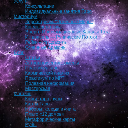
Услуги
Консультации
Индивидуальные занятия,Таро
Мистериум
Зороастризм. “Огненные Миры”
Космоэнергетика
Энерго-Информационные Каналы Тота
Иггдрасиль — Рунические Потоки
Рейки – Иггдрасиль
Огненные Драконы
Блог
Статьи
Астрологические заметки
Практикум таро
Кармический анализ
Практикум по МРТ
Полезная информация
Мастерская
Магазин
Книги: таро, руны
Карты Таро
Наборы: колода и книга
Плато «12 домов»
Метафорические карты
Руны