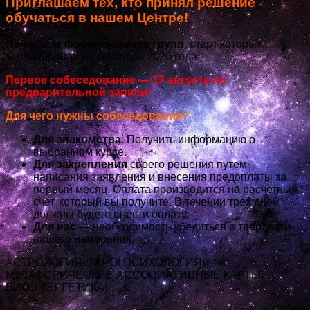
Приглашаем тех, кто принял решение
обучаться в нашем Центре!
Начинаем формирование групп,
старт которых,
запланирован на сентябрь 2020 года!
Первое собеседование — 17 августа по
предварительной записи!
Для чего нужны собеседования?
Для знакомства.
Получить информацию о
выбранном курсе.
Для закрепления
своего решения путем
написания заявления и внесения предоплаты за
первый месяц. Оплата производится на расчетный
счет, который вы получите. В течении трех дней
должны будете внести оплату.
Для нас —
необходимость убедиться в твердости
вашего намерения.
АСТРОЛОГИЯ! ТАРО! ПСИХОЛОГИЯ!
МЕТАФОРИЧЕСКИЕ АССОЦИАТИВНЫЕ КАРТЫ!
БИОЭНЕРГЕТИКА!