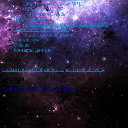
Диагностика Судьбы. МРТ
КРОУНОСКОПИЯ
“Коррекция Судьбы”
Имидж судьбы
Практикум по Информационному Коду
Энергетические практики.
Полезная информация
Мастерская
Отзывы
Контакты Центра
Новости
Новый набор на обучение Таро , базовый курс!
Курс таро!
Познание ТАРО, как СИСТЕМЫ!
Длительность: 40 лекций
Время проведения: с 18.00 до 20.00
День: вторник
Стоимость: 1 600 грн.