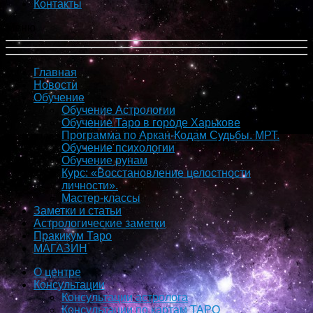
Контакты
Меню
Главная
Новости
Обучение
Обучение Астрологии
Обучение Таро в городе Харькове
Программа по Аркан-Кодам Судьбы. МРТ.
Обучение психологии
Обучение рунам
Курс: «Восстановление целостности
личности».
Мастер-классы
Заметки и статьи
Астрологические заметки
Пракикум Таро
МАГАЗИН
О центре
Консультации
Консультации астролога
Консультации по картам ТАРО