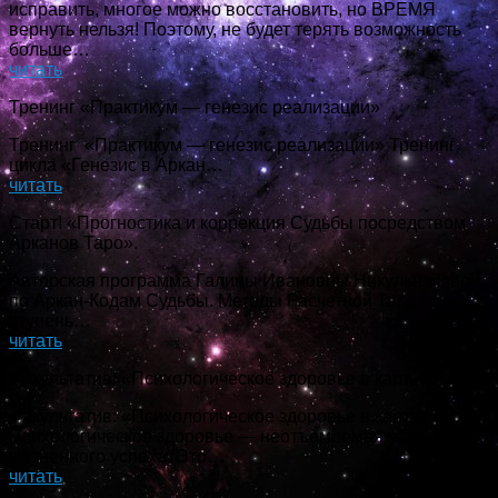
исправить, многое можно восстановить, но ВРЕМЯ
вернуть нельзя! Поэтому, не будет терять возможность
больше…
читать
Тренинг «Практикум — генезис реализации»
Тренинг «Практикум — генезис реализации» Тренинг
цикла «Генезис в Аркан…
читать
Старт! «Прогностика и коррекция Судьбы посредством
Арканов Таро».
Авторская программа Галины Ивановны Никульниковой
по Аркан-Кодам Судьбы. Методы Расчетной Тарологии. 2
ступень…
читать
Факультатив: «Психологическое здоровье в картах таро».
Факультатив: «Психологическое здоровье в картах таро».
Психологическое здоровье — неотъемлемая часть
жизненного успеха. Это…
читать