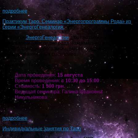
...
подробнее
Практикум Таро. Семинар «Энергопрограммы Рода» из
серии «ЭнергоГенеалогия.
Методики
ЭнергоГенеалогии
дают возможность
использовать наследие рода максимально эффективно,
трансформируя программы, высвобождая путь
формирования иных сценариев.
Практикум Таро.
Дата проведения:
15 августа
Время проведения:
с 10:30 до 15:00
Стоимость:
1 500 грн.
Ведущая семинара: Галина Ивановна
Никульникова
...
подробнее
Индивидуальные занятия по Таро