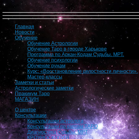
Меню
Главная
Новости
Обучение
Обучение Астрологии
Обучение Таро в городе Харькове
Программа по Аркан-Кодам Судьбы. МРТ.
Обучение психологии
Обучение рунам
Курс: «Восстановление целостности личности».
Мастер-классы
Заметки и статьи
Астрологические заметки
Пракикум Таро
МАГАЗИН
О центре
Консультации
Консультации астролога
Консультации по картам ТАРО
Диагностика Судьбы. МРТ
КРОУНОСКОПИЯ