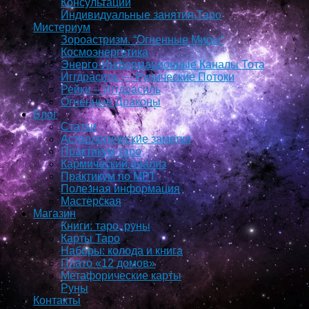
Консультации
Индивидуальные занятия,Таро
Мистериум
Зороастризм. “Огненные Миры”
Космоэнергетика
Энерго-Информационные Каналы Тота
Иггдрасиль — Рунические Потоки
Рейки – Иггдрасиль
Огненные Драконы
Блог
Статьи
Астрологические заметки
Практикум таро
Кармический анализ
Практикум по МРТ
Полезная информация
Мастерская
Магазин
Книги: таро, руны
Карты Таро
Наборы: колода и книга
Плато «12 домов»
Метафорические карты
Руны
Контакты