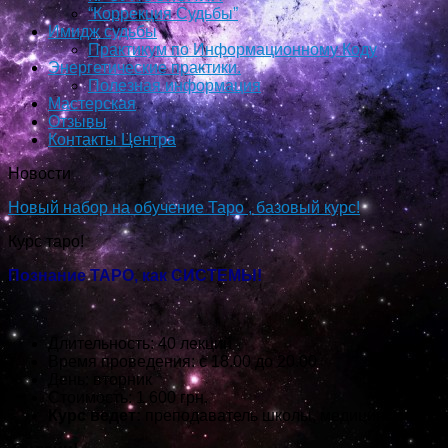
“Коррекция Судьбы”
Имидж судьбы
Практикум по Информационному Коду
Энергетические практики.
Полезная информация
Мастерская
Отзывы
Контакты Центра
Новости
Новый набор на обучение Таро , базовый курс!
Курс таро!
Познание ТАРО, как СИСТЕМЫ!
Длительность: 40 лекций
Время проведения: с 18.00 до 20.00
День: вторник
Стоимость: 1 600 грн.
Курс ведет:
преподаватель школы, медицинский пс