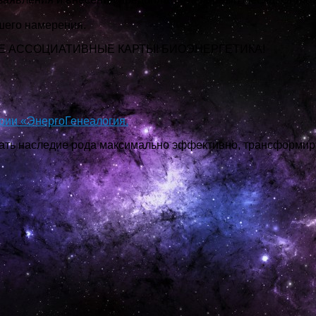
шего намерения.
Е АССОЦИАТИВНЫЕ КАРТЫ! БИОЭНЕРГЕТИКА!
рии «ЭнергоГенеалогия.
ать наследие рода максимально эффективно, трансформи