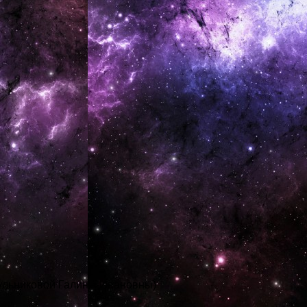
ульниковой Галины Ивановны)