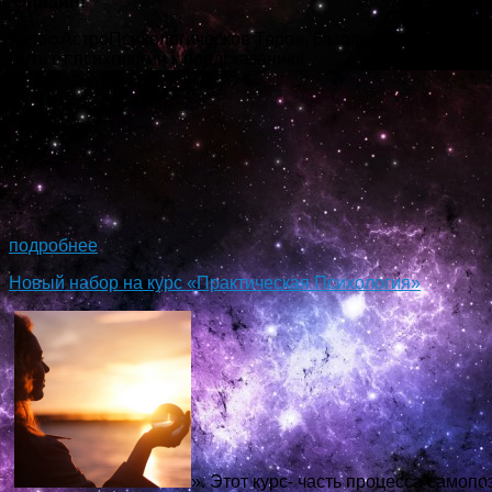
Онлайн!
Курс «АстроПсихологическое Таро», базовый курс знакомс
Путь от психологии к предсказанию!
...
подробнее
Новый набор на курс «Практическая Психология»
». Этот курс- часть процесса самопо