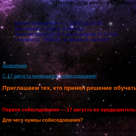
Поэтому сюда может прийти каждый,
Время проведения — с 18:00 до 20:00
Длительность курса: 5 месяца.
Занятия проводятся 1 раз в неделю по 2 часа
Стоимость: 1600грн. за месяц (4 занятия)
...
подробнее
С 17 августа начинаются собеседования!
Приглашаем тех, кто принял решение обучат
Начинаем формирование групп,
старт которых, заплани
Первое собеседование — 17 августа по предваритель
Для чего нужны собеседования?
Для знакомства.
Получить информацию о выбранном
Для закрепления
своего решения путем написания з