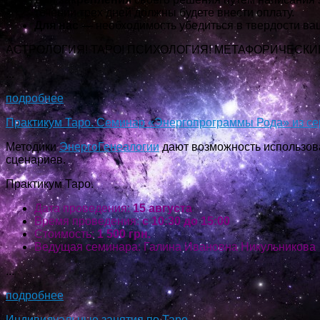
течении трех дней должны будете внести оплату.
Для нас —
необходимость убедиться в твердости ва
АСТРОЛОГИЯ! ТАРО! ПСИХОЛОГИЯ! МЕТАФОРИЧЕСКИ
...
подробнее
Практикум Таро. Семинар «Энергопрограммы Рода» из се
Методики
ЭнергоГенеалогии
дают возможность использов
сценариев.
Практикум Таро.
Дата проведения:
15 августа
Время проведения:
с 10:30 до 15:00
Стоимость:
1 500 грн.
Ведущая семинара: Галина Ивановна Никульникова
...
подробнее
Индивидуальные занятия по Таро