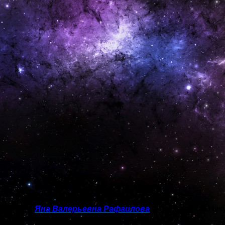
ихолог —
Яна Валерьевна Рафаилова
(по программе Ник