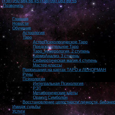
(+38)
050 684 66 45
(+38)
097 083 89 55
Позвонить
Главная
Новости
Обучение
Астрология
Таро
АстроПсихологическое Таро
Предсказательное Таро
Таро_нумерология, 2 ступень
КармоAнализ, 3 ступень
Сефиротическая магия,4 ступень
Мастер-классы
Прорицания на картах ТАРО и ЛЕНОРМАН
Руны
Психология
Интегральная Психология
РЭТ
Метафорические карты
Оракул Симболон
Восстановление целостности личности, биоэнер
Имидж судьбы
Услуги