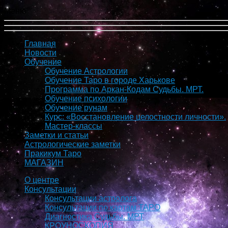
Меню
Главная
Новости
Обучение
Обучение Астрологии
Обучение Таро в городе Харькове
Программа по Аркан-Кодам Судьбы. МРТ.
Обучение психологии
Обучение рунам
Курс: «Восстановление целостности личности».
Мастер-классы
Заметки и статьи
Астрологические заметки
Пракикум Таро
МАГАЗИН
О центре
Консультации
Консультации астролога
Консультации по картам ТАРО
Диагностика Судьбы. МРТ
КРОУНОСКОПИЯ