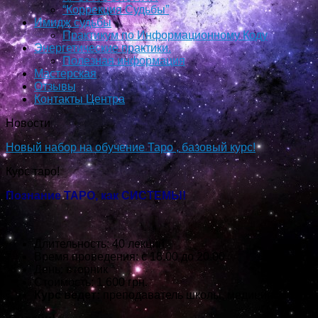
“Коррекция Судьбы”
Имидж судьбы
Практикум по Информационному Коду
Энергетические практики.
Полезная информация
Мастерская
Отзывы
Контакты Центра
Новости
Новый набор на обучение Таро , базовый курс!
Курс таро!
Познание ТАРО, как СИСТЕМЫ!
Длительность: 40 лекций
Время проведения: с 18.00 до 20.00
День: вторник
Стоимость: 1 600 грн.
Курс ведет:
преподаватель школы, медицинский пс