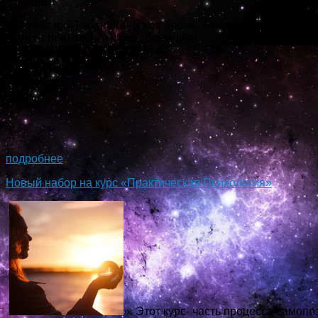
Онлайн!
Курс «АстроПсихологическое Таро», базовый курс знакомс
Путь от психологии к предсказанию!
...
подробнее
Новый набор на курс «Практическая Психология»
». Этот курс- часть процесса самопо