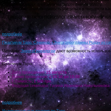
течении трех дней должны будете внести оплату.
Для нас —
необходимость убедиться в твердости ва
АСТРОЛОГИЯ! ТАРО! ПСИХОЛОГИЯ! МЕТАФОРИЧЕСКИ
...
подробнее
Практикум Таро. Семинар «Энергопрограммы Рода» из се
Методики
ЭнергоГенеалогии
дают возможность использов
сценариев.
Практикум Таро.
Дата проведения:
15 августа
Время проведения:
с 10:30 до 15:00
Стоимость:
1 500 грн.
Ведущая семинара: Галина Ивановна Никульникова
...
подробнее
Индивидуальные занятия по Таро