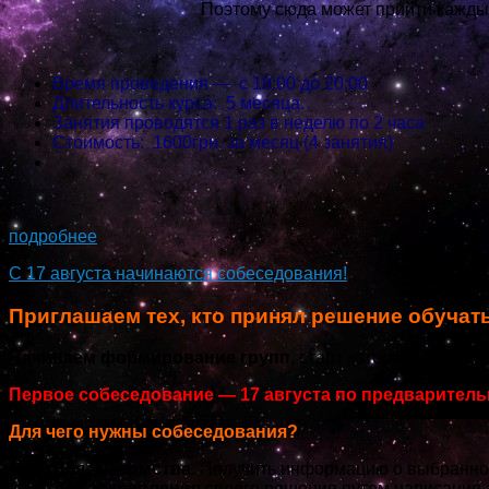
Поэтому сюда может прийти каждый,
Время проведения — с 18:00 до 20:00
Длительность курса: 5 месяца.
Занятия проводятся 1 раз в неделю по 2 часа
Стоимость: 1600грн. за месяц (4 занятия)
...
подробнее
С 17 августа начинаются собеседования!
Приглашаем тех, кто принял решение обучат
Начинаем формирование групп,
старт которых, заплани
Первое собеседование — 17 августа по предваритель
Для чего нужны собеседования?
Для знакомства.
Получить информацию о выбранном
Для закрепления
своего решения путем написания з