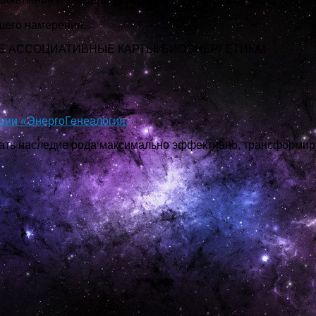
шего намерения.
Е АССОЦИАТИВНЫЕ КАРТЫ! БИОЭНЕРГЕТИКА!
рии «ЭнергоГенеалогия.
ать наследие рода максимально эффективно, трансформи