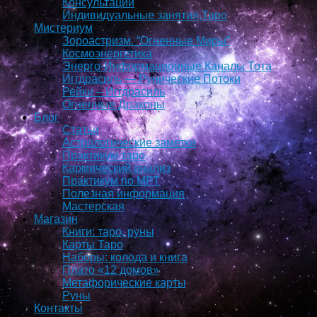
Консультации
Индивидуальные занятия,Таро
Мистериум
Зороастризм. “Огненные Миры”
Космоэнергетика
Энерго-Информационные Каналы Тота
Иггдрасиль — Рунические Потоки
Рейки – Иггдрасиль
Огненные Драконы
Блог
Статьи
Астрологические заметки
Практикум таро
Кармический анализ
Практикум по МРТ
Полезная информация
Мастерская
Магазин
Книги: таро, руны
Карты Таро
Наборы: колода и книга
Плато «12 домов»
Метафорические карты
Руны
Контакты