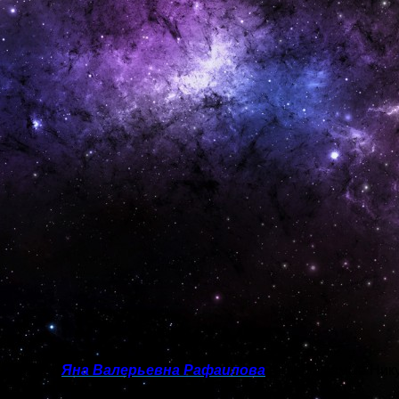
ихолог —
Яна Валерьевна Рафаилова
(по программе Ник