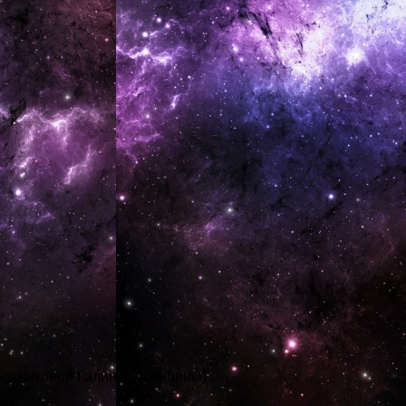
ульниковой Галины Ивановны)