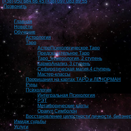
(+38)
050 684 66 45
(+38)
097 083 89 55
Позвонить
Главная
Новости
Обучение
Астрология
Таро
АстроПсихологическое Таро
Предсказательное Таро
Таро_нумерология, 2 ступень
КармоAнализ, 3 ступень
Сефиротическая магия,4 ступень
Мастер-классы
Прорицания на картах ТАРО и ЛЕНОРМАН
Руны
Психология
Интегральная Психология
РЭТ
Метафорические карты
Оракул Симболон
Восстановление целостности личности, биоэнер
Имидж судьбы
Услуги