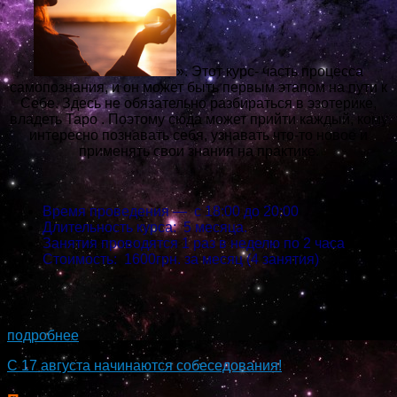
». Этот курс- часть процесса
самопознания, и он может быть первым этапом на пути к
Себе. Здесь не обязательно разбираться в эзотерике,
владеть Таро . Поэтому сюда может прийти каждый, кому
интересно познавать себя, узнавать что-то новое и
применять свои знания на практике.
Время проведения — с 18:00 до 20:00
Длительность курса: 5 месяца.
Занятия проводятся 1 раз в неделю по 2 часа
Стоимость: 1600грн. за месяц (4 занятия)
...
подробнее
С 17 августа начинаются собеседования!