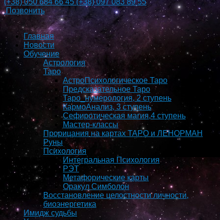
(+38)
050 684 66 45
(+38)
097 083 89 55
Позвонить
Главная
Новости
Обучение
Астрология
Таро
АстроПсихологическое Таро
Предсказательное Таро
Таро_нумерология, 2 ступень
КармоAнализ, 3 ступень
Сефиротическая магия,4 ступень
Мастер-классы
Прорицания на картах ТАРО и ЛЕНОРМАН
Руны
Психология
Интегральная Психология
РЭТ
Метафорические карты
Оракул Симболон
Восстановление целостности личности,
биоэнергетика
Имидж судьбы