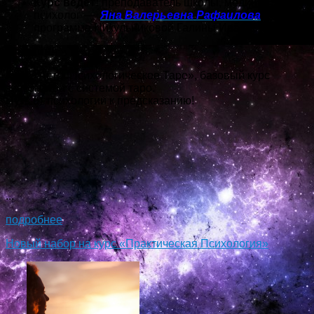
Курс ведет:
преподаватель школы, медицинский
психолог —
Яна Валерьевна Рафаилова
(по
программе Никульниковой Галины Ивановны)
Онлайн!
Курс «АстроПсихологическое Таро», базовый курс
знакомства с системой таро.
Путь от психологии к предсказанию!
...
подробнее
Новый набор на курс «Практическая Психология»