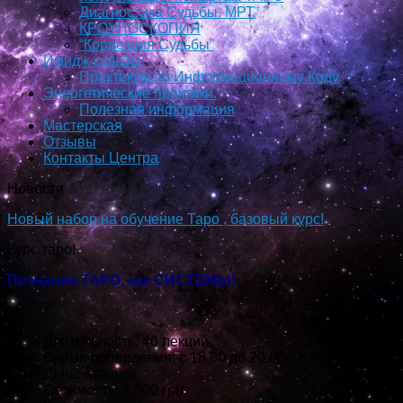
Диагностика Судьбы. МРТ
КРОУНОСКОПИЯ
“Коррекция Судьбы”
Имидж судьбы
Практикум по Информационному Коду
Энергетические практики.
Полезная информация
Мастерская
Отзывы
Контакты Центра
Новости
Новый набор на обучение Таро , базовый курс!
Курс таро!
Познание ТАРО, как СИСТЕМЫ!
Длительность: 40 лекций
Время проведения: с 18.00 до 20.00
День: вторник
Стоимость: 1 600 грн.