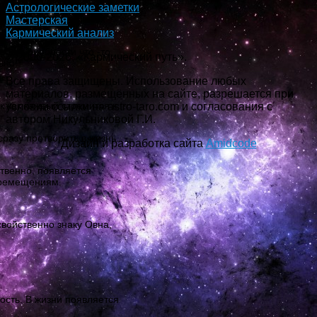
Астрологические заметки
ановлению гармоничных
Мастерская
Кармический анализ
бя, приобрести что -то
© 2000-2026, «Кармический путь».
ьно!
Все права защищены. Использование любых
материалов, размещённых на сайте, разрешается при
ак как каждый стремится к
условии ссылки на astro-taro.com и согласования с
автором Никульниковой Г.И.
разу претворить в жизнь.
Дизайн и разработка сайта
Amidcode
ственно, появляется
перемещениям.
свойственно знаку Овна,
ность. В жизни появляется