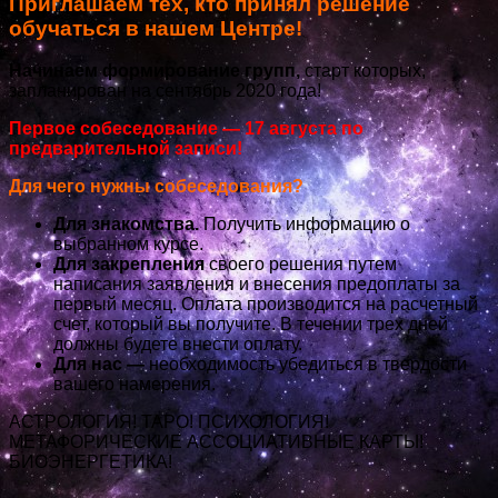
Приглашаем тех, кто принял решение
обучаться в нашем Центре!
Начинаем формирование групп,
старт которых,
запланирован на сентябрь 2020 года!
Первое собеседование — 17 августа по
предварительной записи!
Для чего нужны собеседования?
Для знакомства.
Получить информацию о
выбранном курсе.
Для закрепления
своего решения путем
написания заявления и внесения предоплаты за
первый месяц. Оплата производится на расчетный
счет, который вы получите. В течении трех дней
должны будете внести оплату.
Для нас —
необходимость убедиться в твердости
вашего намерения.
АСТРОЛОГИЯ! ТАРО! ПСИХОЛОГИЯ!
МЕТАФОРИЧЕСКИЕ АССОЦИАТИВНЫЕ КАРТЫ!
БИОЭНЕРГЕТИКА!