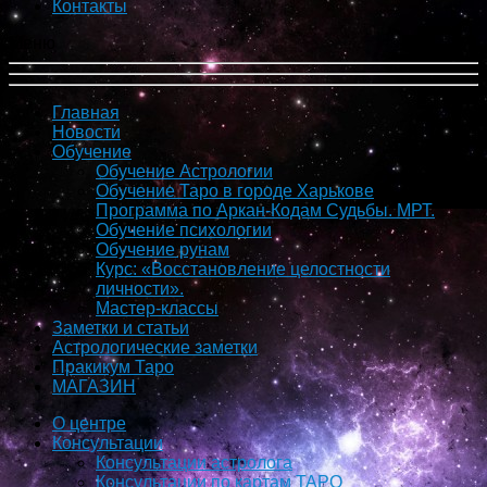
Контакты
Меню
Главная
Новости
Обучение
Обучение Астрологии
Обучение Таро в городе Харькове
Программа по Аркан-Кодам Судьбы. МРТ.
Обучение психологии
Обучение рунам
Курс: «Восстановление целостности
личности».
Мастер-классы
Заметки и статьи
Астрологические заметки
Пракикум Таро
МАГАЗИН
О центре
Консультации
Консультации астролога
Консультации по картам ТАРО