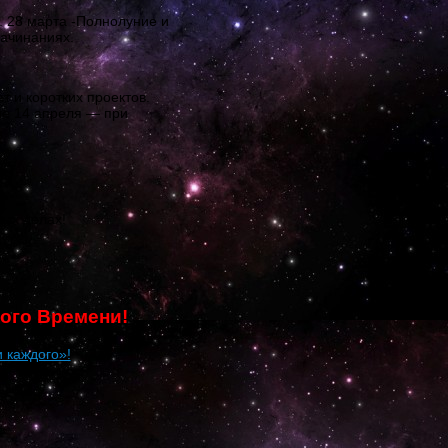
. 28 марта -Полнолуние и
начинаниях.
т и коротких проектов.
ле 14 апреля — при
ых делах!
ого Времени!
и каждого»!