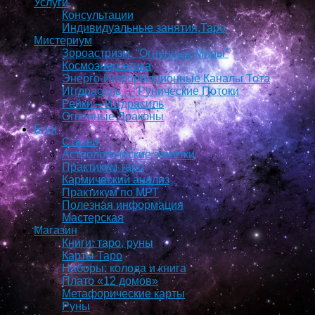
Услуги
Консультации
Индивидуальные занятия,Таро
Мистериум
Зороастризм. “Огненные Миры”
Космоэнергетика
Энерго-Информационные Каналы Тота
Иггдрасиль — Рунические Потоки
Рейки – Иггдрасиль
Огненные Драконы
Блог
Статьи
Астрологические заметки
Практикум таро
Кармический анализ
Практикум по МРТ
Полезная информация
Мастерская
Магазин
Книги: таро, руны
Карты Таро
Наборы: колода и книга
Плато «12 домов»
Метафорические карты
Руны