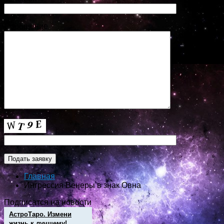
Сообщение
Главная
Ингрессия Венеры в знак Овна
Подписатся на новости
АстроТаро. Измени
жизнь к лучшему!