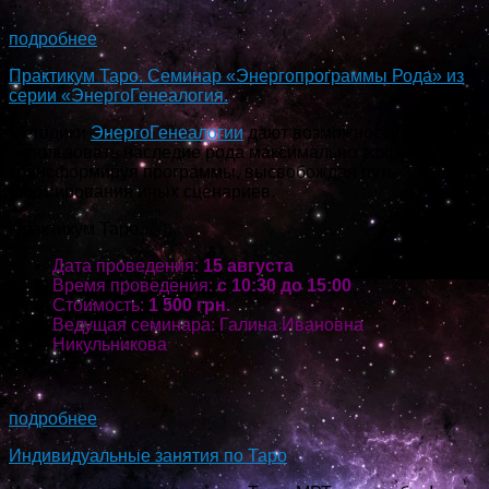
...
подробнее
Практикум Таро. Семинар «Энергопрограммы Рода» из
серии «ЭнергоГенеалогия.
Методики
ЭнергоГенеалогии
дают возможность
использовать наследие рода максимально эффективно,
трансформируя программы, высвобождая путь
формирования иных сценариев.
Практикум Таро.
Дата проведения:
15 августа
Время проведения:
с 10:30 до 15:00
Стоимость:
1 500 грн.
Ведущая семинара: Галина Ивановна
Никульникова
...
подробнее
Индивидуальные занятия по Таро