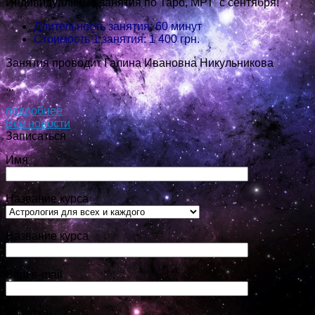
Индивидуальные занятия по Таро, МРТ с сентября!
Длительность занятия: 60 минут
Стоимость 1 занятия: 1 400 грн.
Занятия проводит Галина Ивановна Никульникова
...
подробнее
Все новости
Записаться
Имя
Название курса
Название курса
Ваш e-mail
Телефон