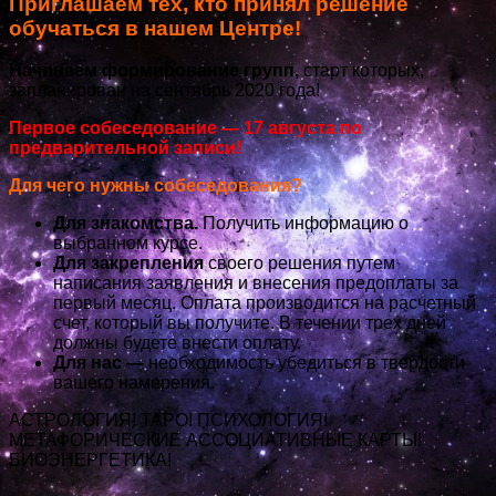
Приглашаем тех, кто принял решение
обучаться в нашем Центре!
Начинаем формирование групп,
старт которых,
запланирован на сентябрь 2020 года!
Первое собеседование — 17 августа по
предварительной записи!
Для чего нужны собеседования?
Для знакомства.
Получить информацию о
выбранном курсе.
Для закрепления
своего решения путем
написания заявления и внесения предоплаты за
первый месяц. Оплата производится на расчетный
счет, который вы получите. В течении трех дней
должны будете внести оплату.
Для нас —
необходимость убедиться в твердости
вашего намерения.
АСТРОЛОГИЯ! ТАРО! ПСИХОЛОГИЯ!
МЕТАФОРИЧЕСКИЕ АССОЦИАТИВНЫЕ КАРТЫ!
БИОЭНЕРГЕТИКА!