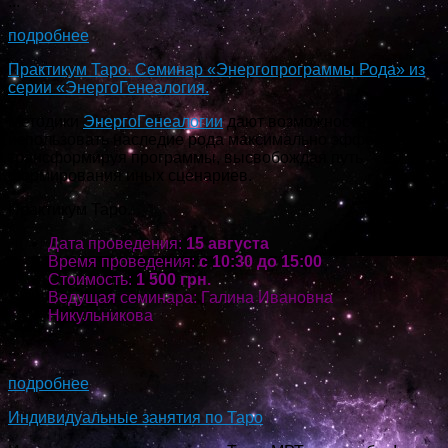
...
подробнее
Практикум Таро. Семинар «Энергопрограммы Рода» из
серии «ЭнергоГенеалогия.
Методики
ЭнергоГенеалогии
дают возможность
использовать наследие рода максимально эффективно,
трансформируя программы, высвобождая путь
формирования иных сценариев.
Практикум Таро.
Дата проведения:
15 августа
Время проведения:
с 10:30 до 15:00
Стоимость:
1 500 грн.
Ведущая семинара: Галина Ивановна
Никульникова
...
подробнее
Индивидуальные занятия по Таро