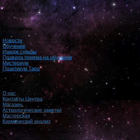
Мы в соц. сетях
Программы
Новости
Обучение
Имидж судьбы
Правила приема на обучение
Мистериум
нности,
Жрец
помогает в
выбор и принимать
Практикум Таро
раведливости
мы
Меню
О нас
Контакты Центра
Магазин
Астрологические заметки
Мастерская
Кармический анализ
о хочется убежать,
© 2000-2026, «Кармический путь».