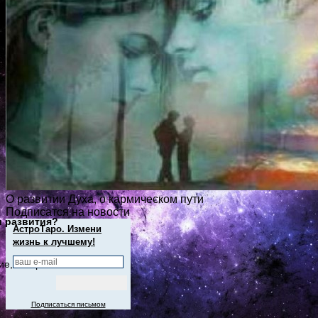
О развитии Духа, о кармическом пути
Подписатся на новости
и развития?
АстроТаро. Измени
жизнь к лучшему!
ие, которое максимально
Подписаться письмом