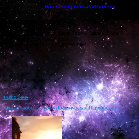
Курс ведет:
преподаватель школы, медицинский
психолог —
Яна Валерьевна Рафаилова
(по
программе Никульниковой Галины Ивановны)
Онлайн!
Курс «АстроПсихологическое Таро», базовый курс
знакомства с системой таро.
Путь от психологии к предсказанию!
...
подробнее
Новый набор на курс «Практическая Психология»