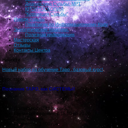
Диагностика Судьбы. МРТ
КРОУНОСКОПИЯ
“Коррекция Судьбы”
Имидж судьбы
Практикум по Информационному Коду
Энергетические практики.
Полезная информация
Мастерская
Отзывы
Контакты Центра
Новости
Новый набор на обучение Таро , базовый курс!
Курс таро!
Познание ТАРО, как СИСТЕМЫ!
Длительность: 40 лекций
Время проведения: с 18.00 до 20.00
День: вторник
Стоимость: 1 600 грн.