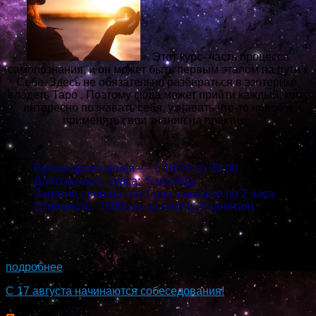
». Этот курс- часть процесса
самопознания, и он может быть первым этапом на пути к
Себе. Здесь не обязательно разбираться в эзотерике,
владеть Таро . Поэтому сюда может прийти каждый, кому
интересно познавать себя, узнавать что-то новое и
применять свои знания на практике.
Время проведения — с 18:00 до 20:00
Длительность курса: 5 месяца.
Занятия проводятся 1 раз в неделю по 2 часа
Стоимость: 1600грн. за месяц (4 занятия)
...
подробнее
С 17 августа начинаются собеседования!