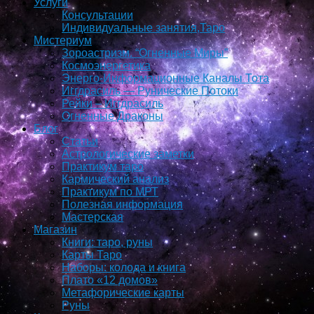
Услуги
Консультации
Индивидуальные занятия,Таро
Мистериум
Зороастризм. “Огненные Миры”
Космоэнергетика
Энерго-Информационные Каналы Тота
Иггдрасиль — Рунические Потоки
Рейки – Иггдрасиль
Огненные Драконы
Блог
Статьи
Астрологические заметки
Практикум таро
Кармический анализ
Практикум по МРТ
Полезная информация
Мастерская
Магазин
Книги: таро, руны
Карты Таро
Наборы: колода и книга
Плато «12 домов»
Метафорические карты
Руны