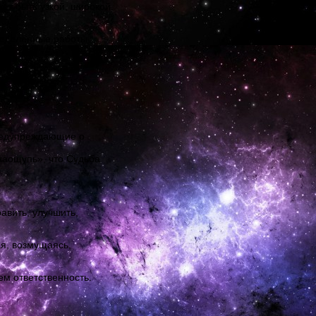
ет быть узкой, широкой,
ределенные работы.
предупреждающие о
наощупь», что Судьба
авить, улучшить,
ая, возмущаясь,
м ответственность.