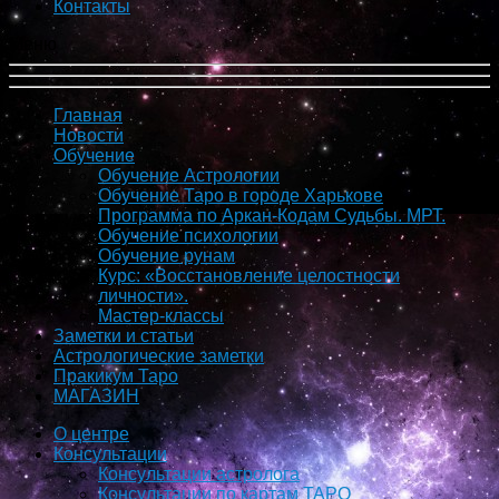
Контакты
Меню
Главная
Новости
Обучение
Обучение Астрологии
Обучение Таро в городе Харькове
Программа по Аркан-Кодам Судьбы. МРТ.
Обучение психологии
Обучение рунам
Курс: «Восстановление целостности
личности».
Мастер-классы
Заметки и статьи
Астрологические заметки
Пракикум Таро
МАГАЗИН
О центре
Консультации
Консультации астролога
Консультации по картам ТАРО