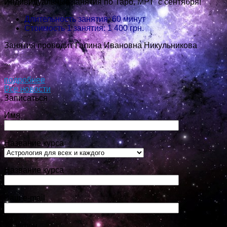
Индивидуальные занятия по Таро, МРТ с сентября!
Длительность занятия: 60 минут
Стоимость 1 занятия: 1 400 грн.
Занятия проводит Галина Ивановна Никульникова
...
подробнее
Все новости
Записаться
Имя
Название курса
Название курса
Ваш e-mail
Телефон