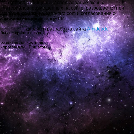
кий путь, со своими
Все права защищены. Использование любых
материалов, размещённых на сайте, разрешается при
условии ссылки на astro-taro.com и согласования с
рует ментальный уровень,
автором Никульниковой Г.И.
е находятся на этом
Дизайн и разработка сайта
Amidcode
обы все вращалось вокруг
 развитие личности не
о -программы. При этом,