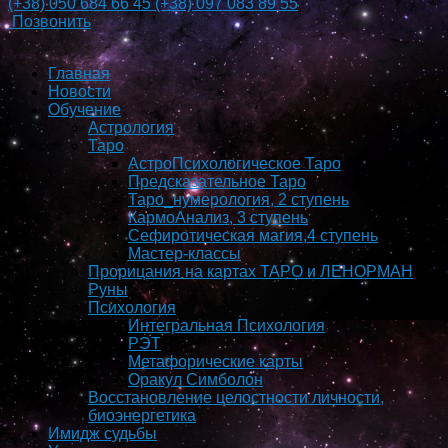
(+38)
050 684 66 45
(+38)
097 083 89 55
Позвонить
Главная
Новости
Обучение
Астрология
Таро
АстроПсихологическое Таро
Предсказательное Таро
Таро_нумерология, 2 ступень
КармоAнализ, 3 ступень
Сефиротическая магия,4 ступень
Мастер-классы
Прорицания на картах ТАРО и ЛЕНОРМАН
Руны
Психология
Интегральная Психология
РЭТ
Метафорические карты
Оракул Симболон
Восстановление целостности личности,
биоэнергетика
Имидж судьбы