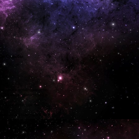
дам Судьбы
уть;
ны, при необходимости-
тных неожиданностей в
ста на пути, где вы
тобы подготовиться к ним
направление, сбавив