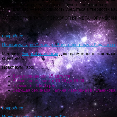
течении трех дней должны будете внести оплату.
Для нас —
необходимость убедиться в твердости ва
АСТРОЛОГИЯ! ТАРО! ПСИХОЛОГИЯ! МЕТАФОРИЧЕСКИ
...
подробнее
Практикум Таро. Семинар «Энергопрограммы Рода» из се
Методики
ЭнергоГенеалогии
дают возможность использов
сценариев.
Практикум Таро.
Дата проведения:
15 августа
Время проведения:
с 10:30 до 15:00
Стоимость:
1 500 грн.
Ведущая семинара: Галина Ивановна Никульникова
...
подробнее
Индивидуальные занятия по Таро