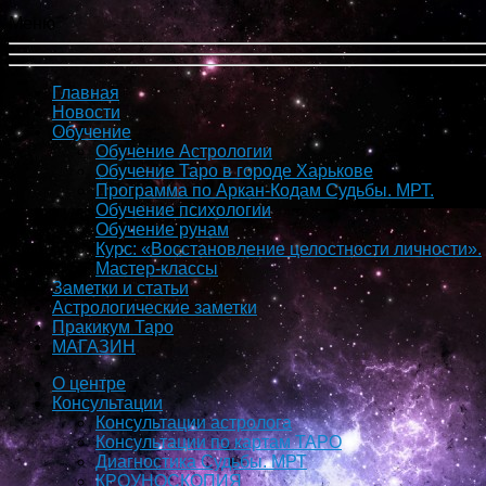
Меню
Главная
Новости
Обучение
Обучение Астрологии
Обучение Таро в городе Харькове
Программа по Аркан-Кодам Судьбы. МРТ.
Обучение психологии
Обучение рунам
Курс: «Восстановление целостности личности».
Мастер-классы
Заметки и статьи
Астрологические заметки
Пракикум Таро
МАГАЗИН
О центре
Консультации
Консультации астролога
Консультации по картам ТАРО
Диагностика Судьбы. МРТ
КРОУНОСКОПИЯ