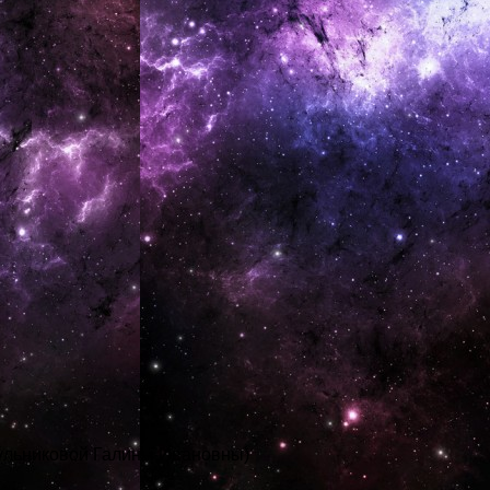
ульниковой Галины Ивановны)