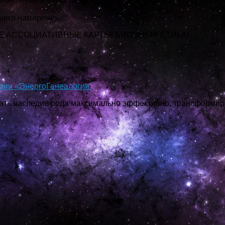
шего намерения.
Е АССОЦИАТИВНЫЕ КАРТЫ! БИОЭНЕРГЕТИКА!
рии «ЭнергоГенеалогия.
ать наследие рода максимально эффективно, трансформи