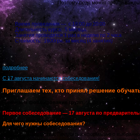
Поэтому сюда может прийти каждый,
Время проведения — с 18:00 до 20:00
Длительность курса: 5 месяца.
Занятия проводятся 1 раз в неделю по 2 часа
Стоимость: 1600грн. за месяц (4 занятия)
...
подробнее
С 17 августа начинаются собеседования!
Приглашаем тех, кто принял решение обучат
Начинаем формирование групп,
старт которых, заплани
Первое собеседование — 17 августа по предваритель
Для чего нужны собеседования?
Для знакомства.
Получить информацию о выбранном
Для закрепления
своего решения путем написания з