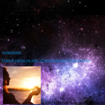
Онлайн!
Курс «АстроПсихологическое Таро», базовый курс знакомс
Путь от психологии к предсказанию!
...
подробнее
Новый набор на курс «Практическая Психология»
». Этот курс- часть процесса самопо