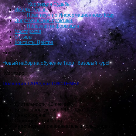
“Коррекция Судьбы”
Имидж судьбы
Практикум по Информационному Коду
Энергетические практики.
Полезная информация
Мастерская
Отзывы
Контакты Центра
Новости
Новый набор на обучение Таро , базовый курс!
Курс таро!
Познание ТАРО, как СИСТЕМЫ!
Длительность: 40 лекций
Время проведения: с 18.00 до 20.00
День: вторник
Стоимость: 1 600 грн.
Курс ведет:
преподаватель школы, медицинский пс