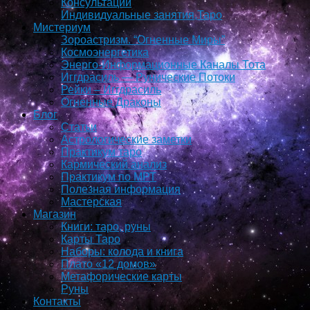
Консультации
Индивидуальные занятия,Таро
Мистериум
Зороастризм. “Огненные Миры”
Космоэнергетика
Энерго-Информационные Каналы Тота
Иггдрасиль — Рунические Потоки
Рейки – Иггдрасиль
Огненные Драконы
Блог
Статьи
Астрологические заметки
Практикум таро
Кармический анализ
Практикум по МРТ
Полезная информация
Мастерская
Магазин
Книги: таро, руны
Карты Таро
Наборы: колода и книга
Плато «12 домов»
Метафорические карты
Руны
Контакты