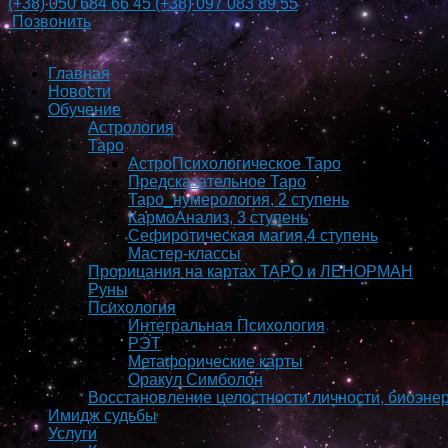
(+38)
050 684 66 45
(+38)
097 083 89 55
Позвонить
Главная
Новости
Обучение
Астрология
Таро
АстроПсихологическое Таро
Предсказательное Таро
Таро_нумерология, 2 ступень
КармоAнализ, 3 ступень
Сефиротическая магия,4 ступень
Мастер-классы
Прорицания на картах ТАРО и ЛЕНОРМАН
Руны
Психология
Интегральная Психология
РЭТ
Метафорические карты
Оракул Симболон
Восстановление целостности личности, биоэнер
Имидж судьбы
Услуги