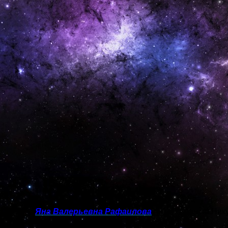
ихолог —
Яна Валерьевна Рафаилова
(по программе Ник