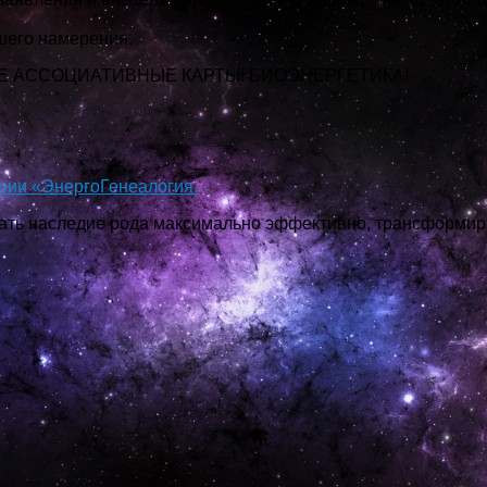
шего намерения.
Е АССОЦИАТИВНЫЕ КАРТЫ! БИОЭНЕРГЕТИКА!
рии «ЭнергоГенеалогия.
ать наследие рода максимально эффективно, трансформи