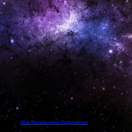
ихолог —
Яна Валерьевна Рафаилова
(по программе Ник