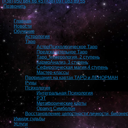
(+38)
050 684 66 45
(+38)
097 083 89 55
Позвонить
Главная
Новости
Обучение
Астрология
Таро
АстроПсихологическое Таро
Предсказательное Таро
Таро_нумерология, 2 ступень
КармоAнализ, 3 ступень
Сефиротическая магия,4 ступень
Мастер-классы
Прорицания на картах ТАРО и ЛЕНОРМАН
Руны
Психология
Интегральная Психология
РЭТ
Метафорические карты
Оракул Симболон
Восстановление целостности личности, биоэнер
Имидж судьбы
Услуги