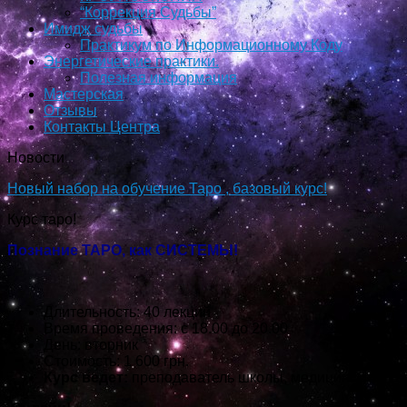
“Коррекция Судьбы”
Имидж судьбы
Практикум по Информационному Коду
Энергетические практики.
Полезная информация
Мастерская
Отзывы
Контакты Центра
Новости
Новый набор на обучение Таро , базовый курс!
Курс таро!
Познание ТАРО, как СИСТЕМЫ!
Длительность: 40 лекций
Время проведения: с 18.00 до 20.00
День: вторник
Стоимость: 1 600 грн.
Курс ведет:
преподаватель школы, медицинский пс