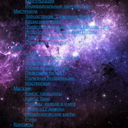
Консультации
Индивидуальные занятия,Таро
Мистериум
Зороастризм. “Огненные Миры”
Космоэнергетика
Энерго-Информационные Каналы Тота
Иггдрасиль — Рунические Потоки
Рейки – Иггдрасиль
Огненные Драконы
Блог
Статьи
Астрологические заметки
Практикум таро
Кармический анализ
Практикум по МРТ
Полезная информация
Мастерская
Магазин
Книги: таро, руны
Карты Таро
Наборы: колода и книга
Плато «12 домов»
Метафорические карты
Руны
Контакты