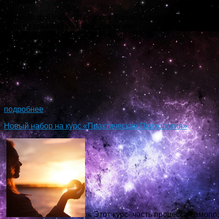
Онлайн!
Курс «АстроПсихологическое Таро», базовый курс знакомс
Путь от психологии к предсказанию!
...
подробнее
Новый набор на курс «Практическая Психология»
». Этот курс- часть процесса самопо