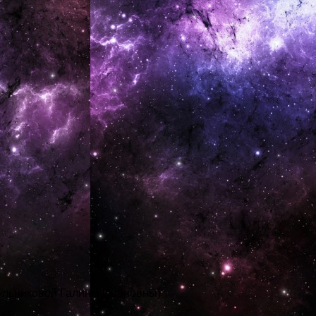
ульниковой Галины Ивановны)