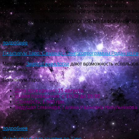
течении трех дней должны будете внести оплату.
Для нас —
необходимость убедиться в твердости ва
АСТРОЛОГИЯ! ТАРО! ПСИХОЛОГИЯ! МЕТАФОРИЧЕСКИ
...
подробнее
Практикум Таро. Семинар «Энергопрограммы Рода» из се
Методики
ЭнергоГенеалогии
дают возможность использов
сценариев.
Практикум Таро.
Дата проведения:
15 августа
Время проведения:
с 10:30 до 15:00
Стоимость:
1 500 грн.
Ведущая семинара: Галина Ивановна Никульникова
...
подробнее
Индивидуальные занятия по Таро