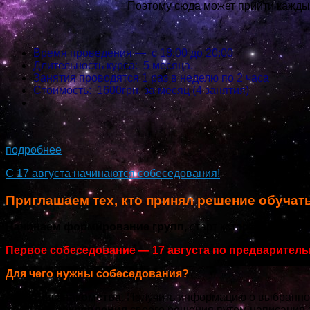
Поэтому сюда может прийти каждый,
Время проведения — с 18:00 до 20:00
Длительность курса: 5 месяца.
Занятия проводятся 1 раз в неделю по 2 часа
Стоимость: 1600грн. за месяц (4 занятия)
...
подробнее
С 17 августа начинаются собеседования!
Приглашаем тех, кто принял решение обучат
Начинаем формирование групп,
старт которых, заплани
Первое собеседование — 17 августа по предваритель
Для чего нужны собеседования?
Для знакомства.
Получить информацию о выбранном
Для закрепления
своего решения путем написания з