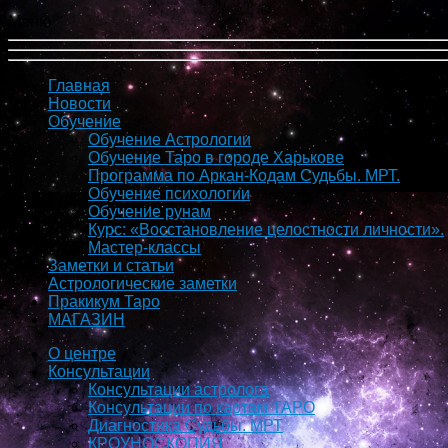
Меню
Главная
Новости
Обучение
Обучение Астрологии
Обучение Таро в городе Харькове
Программа по Аркан-Кодам Судьбы. МРТ.
Обучение психологии
Обучение рунам
Курс: «Восстановление целостности личности».
Мастер-классы
Заметки и статьи
Астрологические заметки
Пракикум Таро
МАГАЗИН
О центре
Консультации
Консультации астролога
Консультации по картам ТАРО
Диагностика Судьбы. МРТ
КРОУНОСКОПИЯ