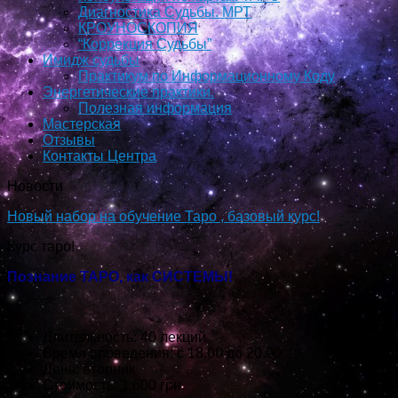
Диагностика Судьбы. МРТ
КРОУНОСКОПИЯ
“Коррекция Судьбы”
Имидж судьбы
Практикум по Информационному Коду
Энергетические практики.
Полезная информация
Мастерская
Отзывы
Контакты Центра
Новости
Новый набор на обучение Таро , базовый курс!
Курс таро!
Познание ТАРО, как СИСТЕМЫ!
Длительность: 40 лекций
Время проведения: с 18.00 до 20.00
День: вторник
Стоимость: 1 600 грн.