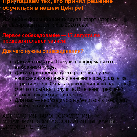
Приглашаем тех, кто принял решение
обучаться в нашем Центре!
Начинаем формирование групп,
старт которых,
запланирован на сентябрь 2020 года!
Первое собеседование — 17 августа по
предварительной записи!
Для чего нужны собеседования?
Для знакомства.
Получить информацию о
выбранном курсе.
Для закрепления
своего решения путем
написания заявления и внесения предоплаты за
первый месяц. Оплата производится на расчетный
счет, который вы получите. В течении трех дней
должны будете внести оплату.
Для нас —
необходимость убедиться в твердости
вашего намерения.
АСТРОЛОГИЯ! ТАРО! ПСИХОЛОГИЯ!
МЕТАФОРИЧЕСКИЕ АССОЦИАТИВНЫЕ КАРТЫ!
БИОЭНЕРГЕТИКА!