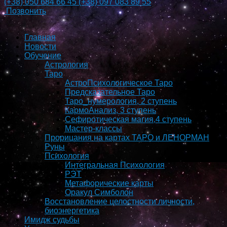
(+38)
050 684 66 45
(+38)
097 083 89 55
Позвонить
Главная
Новости
Обучение
Астрология
Таро
АстроПсихологическое Таро
Предсказательное Таро
Таро_нумерология, 2 ступень
КармоAнализ, 3 ступень
Сефиротическая магия,4 ступень
Мастер-классы
Прорицания на картах ТАРО и ЛЕНОРМАН
Руны
Психология
Интегральная Психология
РЭТ
Метафорические карты
Оракул Симболон
Восстановление целостности личности,
биоэнергетика
Имидж судьбы