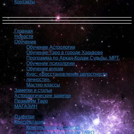
Контакты
Меню
Главная
Новости
Обучение
Обучение Астрологии
Обучение Таро в городе Харькове
Программа по Аркан-Кодам Судьбы. МРТ.
Обучение психологии
Обучение рунам
Курс: «Восстановление целостности
личности».
Мастер-классы
Заметки и статьи
Астрологические заметки
Пракикум Таро
МАГАЗИН
О центре
Консультации
Консультации астролога
Консультации по картам ТАРО