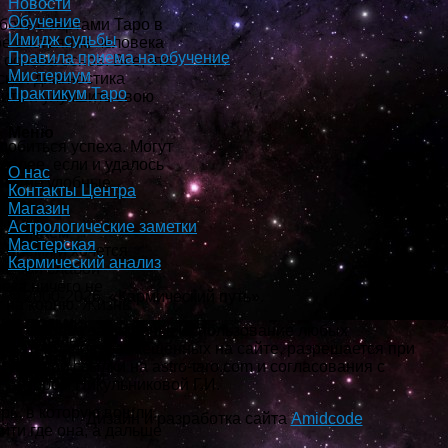
Новости
Обучение
оте с картами Таро в
Имидж судьбы
ое состояние человека
Правила приема на обучение
 основа основ. Все, что
Мистериум
ская диагностика
Практикум Таро
нить и улучшить свою
Меню
добиться успеха. Могут
далее, если и удалось
О нас
вы, не удобные
Контакты Центра
Магазин
Астрологические заметки
ы считаем
Мастерская
 время и хочется
Кармический анализ
м. При слабой
ека ничего не
© 2000-2026, «Кармический путь».
т на корню. Жизнь
ими людьми,
Все права защищены. Использование любых
и так далее.
материалов, размещённых на сайте, разрешается при
о разрешил одну
условии ссылки на astro-taro.com и согласования с
о, когда еще и
автором Никульниковой Г.И.
рь, в которую вошли.
Дизайн и разработка сайта
Amidcode
йти где она, а дальше