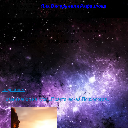
Курс ведет:
преподаватель школы, медицинский
психолог —
Яна Валерьевна Рафаилова
(по
программе Никульниковой Галины Ивановны)
Онлайн!
Курс «АстроПсихологическое Таро», базовый курс
знакомства с системой таро.
Путь от психологии к предсказанию!
...
подробнее
Новый набор на курс «Практическая Психология»