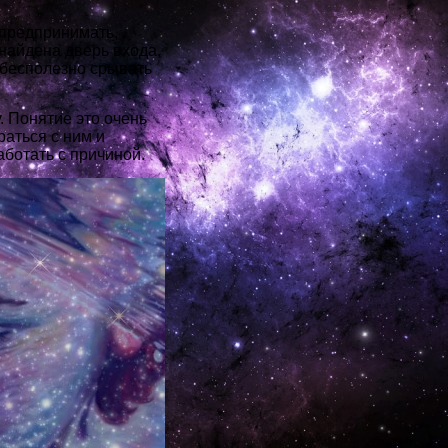
 предпринимать,
найдена дверь входа,
 бесполезно срывать
. Понятие это очень
аться с ним и
аботать с причиной.