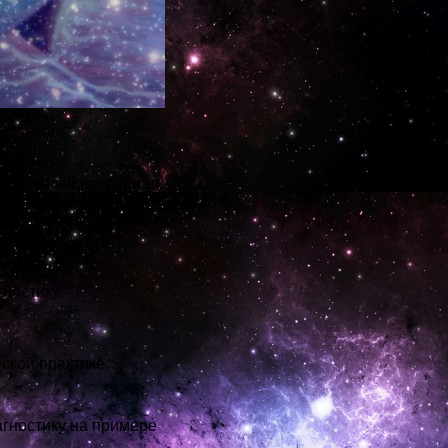
тики.
значальный потенциал.
ностику.
ской практике.
агностику на примере