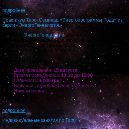
...
подробнее
Практикум Таро. Семинар «Энергопрограммы Рода» из
серии «ЭнергоГенеалогия.
Методики
ЭнергоГенеалогии
дают возможность
использовать наследие рода максимально эффективно,
трансформируя программы, высвобождая путь
формирования иных сценариев.
Практикум Таро.
Дата проведения:
15 августа
Время проведения:
с 10:30 до 15:00
Стоимость:
1 500 грн.
Ведущая семинара: Галина Ивановна
Никульникова
...
подробнее
Индивидуальные занятия по Таро