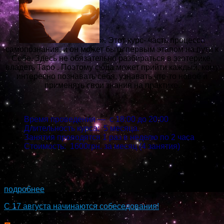
». Этот курс- часть процесса
самопознания, и он может быть первым этапом на пути к
Себе. Здесь не обязательно разбираться в эзотерике,
владеть Таро . Поэтому сюда может прийти каждый, кому
интересно познавать себя, узнавать что-то новое и
применять свои знания на практике.
Время проведения — с 18:00 до 20:00
Длительность курса: 5 месяца.
Занятия проводятся 1 раз в неделю по 2 часа
Стоимость: 1600грн. за месяц (4 занятия)
...
подробнее
С 17 августа начинаются собеседования!