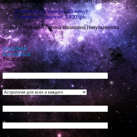
Индивидуальные занятия по Таро, МРТ с сентября!
Длительность занятия: 60 минут
Стоимость 1 занятия: 1 400 грн.
Занятия проводит Галина Ивановна Никульникова
...
подробнее
Все новости
Записаться
Имя
Название курса
Название курса
Ваш e-mail
Телефон