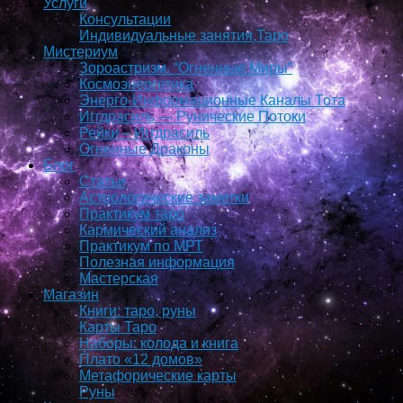
Услуги
Консультации
Индивидуальные занятия,Таро
Мистериум
Зороастризм. “Огненные Миры”
Космоэнергетика
Энерго-Информационные Каналы Тота
Иггдрасиль — Рунические Потоки
Рейки – Иггдрасиль
Огненные Драконы
Блог
Статьи
Астрологические заметки
Практикум таро
Кармический анализ
Практикум по МРТ
Полезная информация
Мастерская
Магазин
Книги: таро, руны
Карты Таро
Наборы: колода и книга
Плато «12 домов»
Метафорические карты
Руны