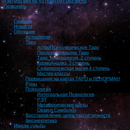
(+38)
050 684 66 45
(+38)
097 083 89 55
Позвонить
Главная
Новости
Обучение
Астрология
Таро
АстроПсихологическое Таро
Предсказательное Таро
Таро_нумерология, 2 ступень
КармоAнализ, 3 ступень
Сефиротическая магия,4 ступень
Мастер-классы
Прорицания на картах ТАРО и ЛЕНОРМАН
Руны
Психология
Интегральная Психология
РЭТ
Метафорические карты
Оракул Симболон
Восстановление целостности личности,
биоэнергетика
Имидж судьбы