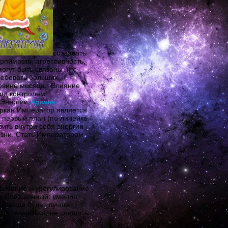
создавать
рпимость, агрессивность,
могут быть связаны и с
ребовать больших
ловине месяца. Влияние
од контролем.
 Энергии
Аркана
Аркан Император является
а первый план (по линейке
вить внутри себя энергии
изни. Стать Императором
шивание и урегулирование
на Повешенный: умение
. Иногда будет лучше
сто научиться, не спешить
ао.