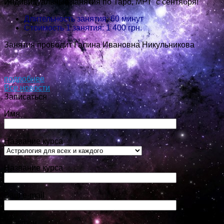
Индивидуальные занятия по Таро, МРТ с сентября!
Длительность занятия: 60 минут
Стоимость 1 занятия: 1 400 грн.
Занятия проводит Галина Ивановна Никульникова
...
подробнее
Все новости
Записаться
Имя
Название курса
Название курса
Ваш e-mail
Телефон