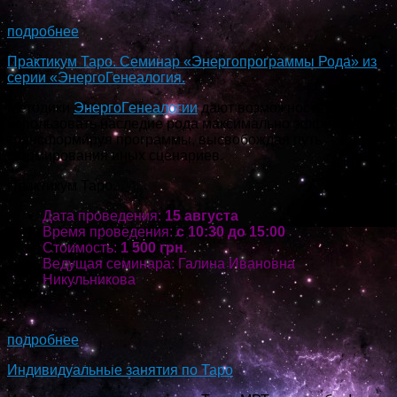
...
подробнее
Практикум Таро. Семинар «Энергопрограммы Рода» из
серии «ЭнергоГенеалогия.
Методики
ЭнергоГенеалогии
дают возможность
использовать наследие рода максимально эффективно,
трансформируя программы, высвобождая путь
формирования иных сценариев.
Практикум Таро.
Дата проведения:
15 августа
Время проведения:
с 10:30 до 15:00
Стоимость:
1 500 грн.
Ведущая семинара: Галина Ивановна
Никульникова
...
подробнее
Индивидуальные занятия по Таро