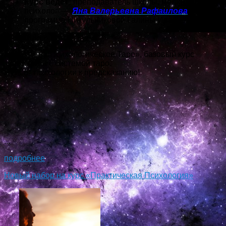
Курс ведет:
преподаватель школы, медицинский
психолог —
Яна Валерьевна Рафаилова
(по
программе Никульниковой Галины Ивановны)
Онлайн!
Курс «АстроПсихологическое Таро», базовый курс
знакомства с системой таро.
Путь от психологии к предсказанию!
...
подробнее
Новый набор на курс «Практическая Психология»