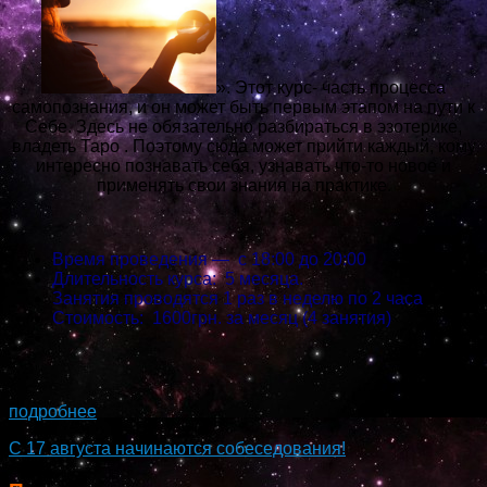
». Этот курс- часть процесса
самопознания, и он может быть первым этапом на пути к
Себе. Здесь не обязательно разбираться в эзотерике,
владеть Таро . Поэтому сюда может прийти каждый, кому
интересно познавать себя, узнавать что-то новое и
применять свои знания на практике.
Время проведения — с 18:00 до 20:00
Длительность курса: 5 месяца.
Занятия проводятся 1 раз в неделю по 2 часа
Стоимость: 1600грн. за месяц (4 занятия)
...
подробнее
С 17 августа начинаются собеседования!