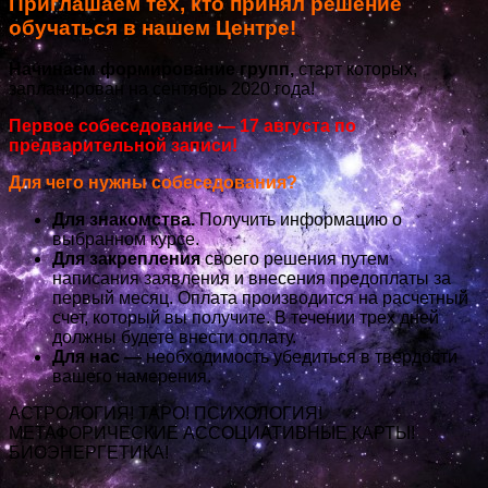
Приглашаем тех, кто принял решение
обучаться в нашем Центре!
Начинаем формирование групп,
старт которых,
запланирован на сентябрь 2020 года!
Первое собеседование — 17 августа по
предварительной записи!
Для чего нужны собеседования?
Для знакомства.
Получить информацию о
выбранном курсе.
Для закрепления
своего решения путем
написания заявления и внесения предоплаты за
первый месяц. Оплата производится на расчетный
счет, который вы получите. В течении трех дней
должны будете внести оплату.
Для нас —
необходимость убедиться в твердости
вашего намерения.
АСТРОЛОГИЯ! ТАРО! ПСИХОЛОГИЯ!
МЕТАФОРИЧЕСКИЕ АССОЦИАТИВНЫЕ КАРТЫ!
БИОЭНЕРГЕТИКА!