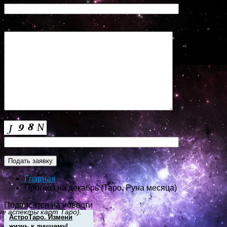
Сообщение
Главная
Прогноз на декабрь (Таро, Руна месяца)
Подписатся на новости
ие аспекты карт Таро).
АстроТаро. Измени
жизнь к лучшему!