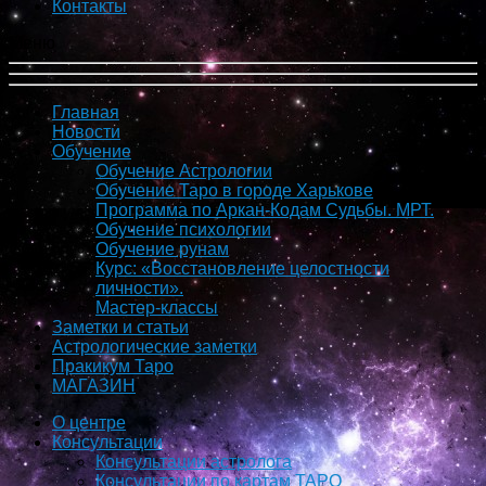
Контакты
Меню
Главная
Новости
Обучение
Обучение Астрологии
Обучение Таро в городе Харькове
Программа по Аркан-Кодам Судьбы. МРТ.
Обучение психологии
Обучение рунам
Курс: «Восстановление целостности
личности».
Мастер-классы
Заметки и статьи
Астрологические заметки
Пракикум Таро
МАГАЗИН
О центре
Консультации
Консультации астролога
Консультации по картам ТАРО