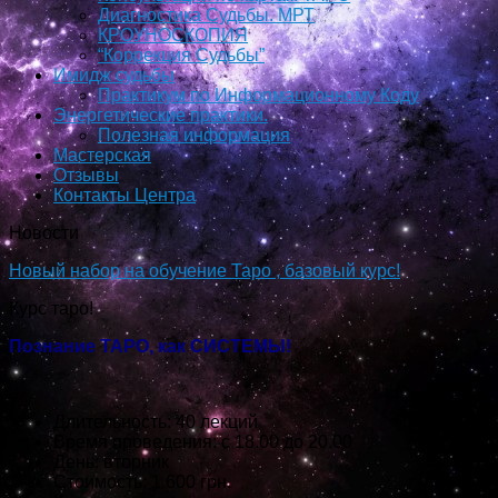
Диагностика Судьбы. МРТ
КРОУНОСКОПИЯ
“Коррекция Судьбы”
Имидж судьбы
Практикум по Информационному Коду
Энергетические практики.
Полезная информация
Мастерская
Отзывы
Контакты Центра
Новости
Новый набор на обучение Таро , базовый курс!
Курс таро!
Познание ТАРО, как СИСТЕМЫ!
Длительность: 40 лекций
Время проведения: с 18.00 до 20.00
День: вторник
Стоимость: 1 600 грн.