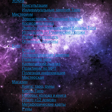
Услуги
Консультации
Индивидуальные занятия,Таро
Мистериум
Зороастризм. “Огненные Миры”
Космоэнергетика
Энерго-Информационные Каналы Тота
Иггдрасиль — Рунические Потоки
Рейки – Иггдрасиль
Огненные Драконы
Блог
Статьи
Астрологические заметки
Практикум таро
Кармический анализ
Практикум по МРТ
Полезная информация
Мастерская
Магазин
Книги: таро, руны
Карты Таро
Наборы: колода и книга
Плато «12 домов»
Метафорические карты
Руны